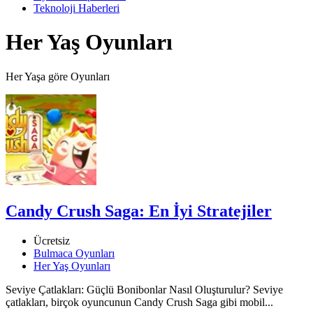
Teknoloji Haberleri
Her Yaş Oyunları
Her Yaşa göre Oyunları
Candy Crush Saga: En İyi Stratejiler
Ücretsiz
Bulmaca Oyunları
Her Yaş Oyunları
Seviye Çatlakları: Güçlü Bonibonlar Nasıl Oluşturulur? Seviye
çatlakları, birçok oyuncunun Candy Crush Saga gibi mobil...