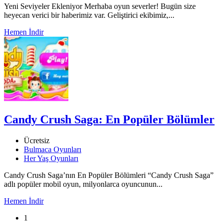
Yeni Seviyeler Ekleniyor Merhaba oyun severler! Bugün size
heyecan verici bir haberimiz var. Geliştirici ekibimiz,...
Hemen İndir
Candy Crush Saga: En Popüler Bölümler
Ücretsiz
Bulmaca Oyunları
Her Yaş Oyunları
Candy Crush Saga’nın En Popüler Bölümleri “Candy Crush Saga”
adlı popüler mobil oyun, milyonlarca oyuncunun...
Hemen İndir
1