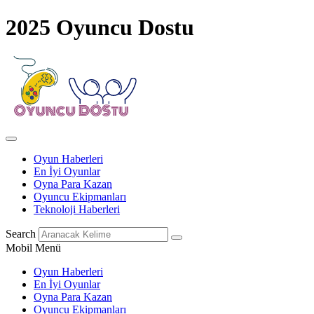
2025 Oyuncu Dostu
Oyun Haberleri
En İyi Oyunlar
Oyna Para Kazan
Oyuncu Ekipmanları
Teknoloji Haberleri
Search
Mobil Menü
Oyun Haberleri
En İyi Oyunlar
Oyna Para Kazan
Oyuncu Ekipmanları