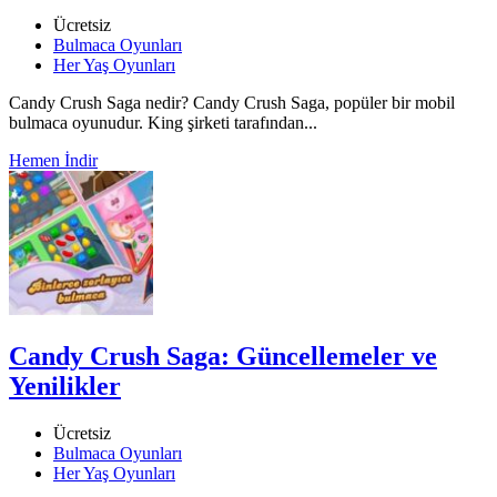
Ücretsiz
Bulmaca Oyunları
Her Yaş Oyunları
Candy Crush Saga nedir? Candy Crush Saga, popüler bir mobil
bulmaca oyunudur. King şirketi tarafından...
Hemen İndir
Candy Crush Saga: Güncellemeler ve
Yenilikler
Ücretsiz
Bulmaca Oyunları
Her Yaş Oyunları