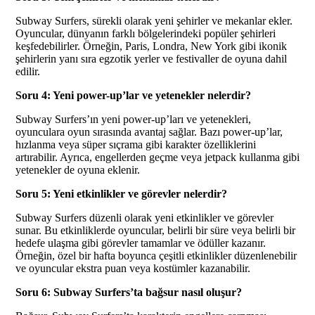
Subway Surfers, sürekli olarak yeni şehirler ve mekanlar ekler.
Oyuncular, dünyanın farklı bölgelerindeki popüler şehirleri
keşfedebilirler. Örneğin, Paris, Londra, New York gibi ikonik
şehirlerin yanı sıra egzotik yerler ve festivaller de oyuna dahil
edilir.
Soru 4: Yeni power-up’lar ve yetenekler nelerdir?
Subway Surfers’ın yeni power-up’ları ve yetenekleri,
oyunculara oyun sırasında avantaj sağlar. Bazı power-up’lar,
hızlanma veya süper sıçrama gibi karakter özelliklerini
artırabilir. Ayrıca, engellerden geçme veya jetpack kullanma gibi
yetenekler de oyuna eklenir.
Soru 5: Yeni etkinlikler ve görevler nelerdir?
Subway Surfers düzenli olarak yeni etkinlikler ve görevler
sunar. Bu etkinliklerde oyuncular, belirli bir süre veya belirli bir
hedefe ulaşma gibi görevler tamamlar ve ödüller kazanır.
Örneğin, özel bir hafta boyunca çeşitli etkinlikler düzenlenebilir
ve oyuncular ekstra puan veya kostümler kazanabilir.
Soru 6: Subway Surfers’ta bağsur nasıl oluşur?