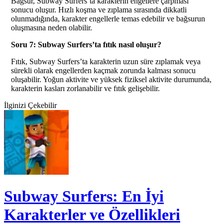
Bağsur, Subway Surfers’ta karakterin engellere çarpması
sonucu oluşur. Hızlı koşma ve zıplama sırasında dikkatli
olunmadığında, karakter engellerle temas edebilir ve bağsurun
oluşmasına neden olabilir.
Soru 7: Subway Surfers’ta fıtık nasıl oluşur?
Fıtık, Subway Surfers’ta karakterin uzun süre zıplamak veya
sürekli olarak engellerden kaçmak zorunda kalması sonucu
oluşabilir. Yoğun aktivite ve yüksek fiziksel aktivite durumunda,
karakterin kasları zorlanabilir ve fıtık gelişebilir.
İlginizi Çekebilir
Subway Surfers: En İyi
Karakterler ve Özellikleri