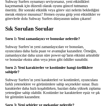
Subway Surfers oynamayı seviyorsanız, yeni etkinlikleri
kaçırmamak için düzenli olarak oyunu güncel tutmanızı
öneririz. Bir sonraki etkinlik veya görev sizi nelerin beklediğini
merak etmiyor musunuz? Hemen oyuna girip yeni etkinlikler ve
görevlerle dolu Subway Surfers dünyasının tadını çıkarın!
Sık Sorulan Sorular
Soru 1: Yeni zamanlayıcı ve bonuslar nelerdir?
Subway Surfers’ın yeni zamanlayıcıları ve bonusları,
oyunculara daha fazla puan ve avantajlar kazandırır. Örneğin,
zamanlayıcılar daha uzun süre power-up’ların etkisini artırabilir
ve bonuslar ekstra altın veya jeton gibi ödüller sunabilir.
Soru 2: Yeni karakterler ve kostümler hangi özelliklere
sahiptir?
Subway Surfers’ın yeni karakterleri ve kostümleri, oyunculara
farklı yeteneklere ve görünümlere sahip seçenekler sunar. Bazı
karakterler daha hızlı koşabilirken, bazıları daha yüksek zıplama
yeteneğine sahip olabilir. Kostümler ise karakterlere eşsiz ve şık
bir görünüm kazandırır.
Soru 3: Yeni şehirler ve mekanlar nelerdir?