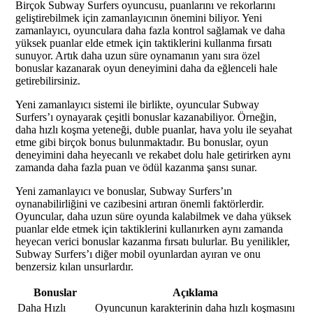
Birçok Subway Surfers oyuncusu, puanlarını ve rekorlarını
geliştirebilmek için zamanlayıcının önemini biliyor. Yeni
zamanlayıcı, oyunculara daha fazla kontrol sağlamak ve daha
yüksek puanlar elde etmek için taktiklerini kullanma fırsatı
sunuyor. Artık daha uzun süre oynamanın yanı sıra özel
bonuslar kazanarak oyun deneyimini daha da eğlenceli hale
getirebilirsiniz.
Yeni zamanlayıcı sistemi ile birlikte, oyuncular Subway
Surfers’ı oynayarak çeşitli bonuslar kazanabiliyor. Örneğin,
daha hızlı koşma yeteneği, duble puanlar, hava yolu ile seyahat
etme gibi birçok bonus bulunmaktadır. Bu bonuslar, oyun
deneyimini daha heyecanlı ve rekabet dolu hale getirirken aynı
zamanda daha fazla puan ve ödül kazanma şansı sunar.
Yeni zamanlayıcı ve bonuslar, Subway Surfers’ın
oynanabilirliğini ve cazibesini artıran önemli faktörlerdir.
Oyuncular, daha uzun süre oyunda kalabilmek ve daha yüksek
puanlar elde etmek için taktiklerini kullanırken aynı zamanda
heyecan verici bonuslar kazanma fırsatı bulurlar. Bu yenilikler,
Subway Surfers’ı diğer mobil oyunlardan ayıran ve onu
benzersiz kılan unsurlardır.
Bonuslar
Açıklama
Daha Hızlı
Oyuncunun karakterinin daha hızlı koşmasını