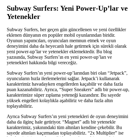
Subway Surfers: Yeni Power-Up’lar ve
Yetenekler
Subway Surfers, her geçen gün güncellenen ve yeni özellikler
eklenen dünyanın en popüler mobil oyunlarından biridir.
Oyunun yapımcıları, oyuncuları memnun etmek ve oyun
deneyimini daha da heyecanlı hale getirmek için sürekli olarak
yeni power-up’lar ve yetenekler eklemektedir. Bu blog
yazısında, Subway Surfers’ın en yeni power-up’ları ve
yetenekleri hakkında bilgi vereceğiz.
Subway Surfers’ın yeni power-up’larından biri olan “Jetpack”,
oyuncuların hızla ilerlemelerini sağlar. Jetpack’i kullanarak
karakterimiz havadayken engellerden kaçabilir ve daha fazla
puan kazanabiliriz. Ayrıca, “Super Sneakers” adlı bir power-up,
karakterimize süper zıplama yeteneği kazandırır. Bu sayede
yüksek engelleri kolaylıkla aşabiliriz ve daha fazla altın
toplayabiliriz.
Ayrıca Subway Surfers’ın yeni yetenekleri de oyun deneyimini
daha da ilginç hale getiriyor. “Magnet” adlı bir yetenekle
karakterimiz, yakınındaki tüm altınları kendine çekebilir. Bu
sayede altınları kaçırmadan toplayabiliriz. “2x Multiplier” ise