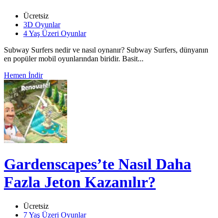
Ücretsiz
3D Oyunlar
4 Yaş Üzeri Oyunlar
Subway Surfers nedir ve nasıl oynanır? Subway Surfers, dünyanın
en popüler mobil oyunlarından biridir. Basit...
Hemen İndir
Gardenscapes’te Nasıl Daha
Fazla Jeton Kazanılır?
Ücretsiz
7 Yaş Üzeri Oyunlar