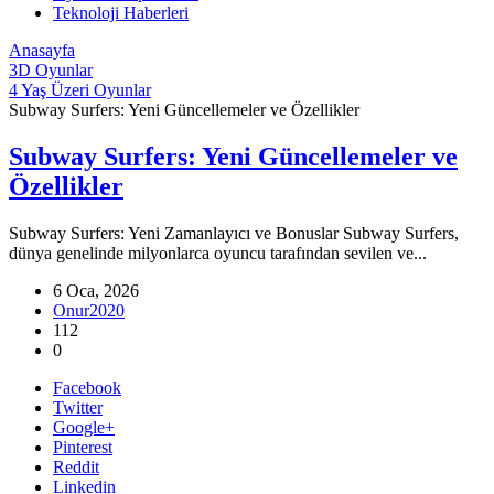
Teknoloji Haberleri
Anasayfa
3D Oyunlar
4 Yaş Üzeri Oyunlar
Subway Surfers: Yeni Güncellemeler ve Özellikler
Subway Surfers: Yeni Güncellemeler ve
Özellikler
Subway Surfers: Yeni Zamanlayıcı ve Bonuslar Subway Surfers,
dünya genelinde milyonlarca oyuncu tarafından sevilen ve...
6 Oca, 2026
Onur2020
112
0
Facebook
Twitter
Google+
Pinterest
Reddit
Linkedin