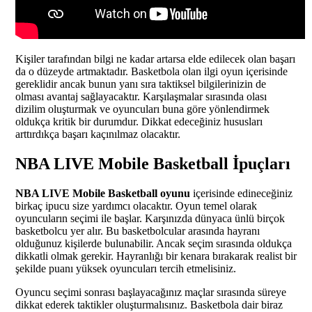
Kişiler tarafından bilgi ne kadar artarsa elde edilecek olan başarı
da o düzeyde artmaktadır. Basketbola olan ilgi oyun içerisinde
gereklidir ancak bunun yanı sıra taktiksel bilgilerinizin de
olması avantaj sağlayacaktır. Karşılaşmalar sırasında olası
dizilim oluşturmak ve oyuncuları buna göre yönlendirmek
oldukça kritik bir durumdur. Dikkat edeceğiniz hususları
arttırdıkça başarı kaçınılmaz olacaktır.
NBA LIVE Mobile Basketball İpuçları
NBA LIVE Mobile Basketball oyunu
içerisinde edineceğiniz
birkaç ipucu size yardımcı olacaktır. Oyun temel olarak
oyuncuların seçimi ile başlar. Karşınızda dünyaca ünlü birçok
basketbolcu yer alır. Bu basketbolcular arasında hayranı
olduğunuz kişilerde bulunabilir. Ancak seçim sırasında oldukça
dikkatli olmak gerekir. Hayranlığı bir kenara bırakarak realist bir
şekilde puanı yüksek oyuncuları tercih etmelisiniz.
Oyuncu seçimi sonrası başlayacağınız maçlar sırasında süreye
dikkat ederek taktikler oluşturmalısınız. Basketbola dair biraz