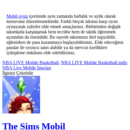
Mobil oyun
içerisinde aynı zamanda haftalık ve aylık olarak
turnuvalar düzenlenmektedir. Farklı birçok takıma karşı oyun
oynayarak zaferler elde etmek amaçlarınız. Birbirinden değişik
takımlarla karşılaşmak hem tecrübe hem de taktik öğrenmek
açısından da önemlidir. Bu sayede takımınızı ileri taşıyabilir,
eğlenirken de para kazanmaya başlayabilirsiniz. Elde edeceğiniz
paralar ile oyuncu satın alabilir ya da mevcut özellikleri
iyileştirme imkânını elde edebilirsiniz.
NBA LIVE Mobile Basketball
,
NBA LIVE Mobile Basketball indir
,
NBA Live Mobile İpuçları
İlginizi Çekebilir
The Sims Mobil