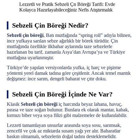
Lezzetli ve Pratik Sebzeli Çn Böreği Tarifi: Evde
Kolayca Hazırlayabileceğiniz Nefis Atıştırmalık
Sebzeli Çin Böreği Nedir?
Sebzeli çin böreği
, Batı mutfağında “spring roll” adıyla bilinen,
ince yufkaya sarılan sebze ağırlıklı bir börek türüdür. Çin
mutfağında özellikle ilkbahar aylarında taze sebzelerle
hazırlanan bu tarif, zamanla Asya’dan Avrupa’ya ve Türkiye
mutfağına uyarlanmıştır.
Türkiye’de yapılan versiyonlarda yufka, iç harç ve pişirme
yöntemi yerel damak tadına göre çeşitlenir. Ancak temel mantık
değişmez: ince sarım, dengeli baharat ve çıtır doku.
Sebzeli Çin Böreği İçinde Ne Var?
Klasik
Sebzeli çin böreği
iç harcında beyaz lahana, havuç,
pırasa ve taze soğan bulunur. Bunlara ek olarak mantar, kabak,
kırmızı biber veya soya filizi gibi malzemeler de kullanılabilir.
Lezzeti tamamlayan unsurlar arasında soya sosu, sarımsak,
zencefil ve çok az miktarda susam yağı yer alır. Baharatlar
baskın olmamalı, sebzelerin doğal tadını desteklemelidir.