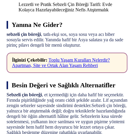
Lezzetli ve Pratik Sebzeli Çin Böreği Tarifi: Evde
Kolayca Hazırlayabileceğiniz Nefis Atıştırmalık
Yanına Ne Gider?
sebzeli çin böreği
, tatlı-ekşi sos, soya sosu veya acı biber
sosuyla servis edilir. Yanında hafif bir Asya salatası ya da sade
pirinç pilavı dengeli bir menü oluşturur.
İlginizi Çekebilir:
Toplu Yaşam Kuralları Nelerdir?
Apartman, Site ve Ortak Alan Yaşam Rehberi
Besin Değeri ve Sağlıklı Alternatifler
Sebzeli çin böreği
, et içermediği için daha hafif bir seçenektir.
Fırında pişirildiğinde yağ oranı ciddi şekilde azalır. Lif açısından
zengin sebzeler sayesinde sindirimi destekler.Sebzeli çin böreği,
yalnızca bir atıştırmalık değil; doğru tekniklerle hazırlandığında
dengeli bir öğün alternatifi hâline gelir. Sebzelerin kısa sürede
sotelenmesi, yufkanın ince sarılması ve uygun pişirme yöntemi
sayesinde hem hafif hem doyurucu bir lezzet ortaya çıkar.
Sağlıklı beslenme düzenine rahatlıkla uyarlanabilir.