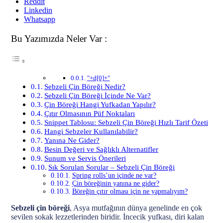
Reddit
Linkedin
Whatsapp
Bu Yazımızda Neler Var :
"+d[0]+"
Sebzeli Çin Böreği Nedir?
Sebzeli Çin Böreği İçinde Ne Var?
Çin Böreği Hangi Yufkadan Yapılır?
Çıtır Olmasının Püf Noktaları
Snippet Tablosu: Sebzeli Çin Böreği Hızlı Tarif Özeti
Hangi Sebzeler Kullanılabilir?
Yanına Ne Gider?
Besin Değeri ve Sağlıklı Alternatifler
Sunum ve Servis Önerileri
Sık Sorulan Sorular – Sebzeli Çin Böreği
Spring rolls’un içinde ne var?
Çin böreğinin yanına ne gider?
Böreğin çıtır olması için ne yapmalıyım?
Sebzeli çin böreği
, Asya mutfağının dünya genelinde en çok
sevilen sokak lezzetlerinden biridir. İncecik yufkası, diri kalan