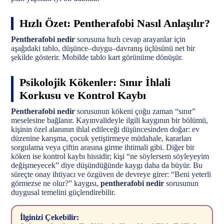
Hızlı Özet: Pentherafobi Nasıl Anlaşılır?
Pentherafobi nedir
sorusuna hızlı cevap arayanlar için
aşağıdaki tablo, düşünce–duygu–davranış üçlüsünü net bir
şekilde gösterir. Mobilde tablo kart görünüme dönüşür.
Psikolojik Kökenler: Sınır İhlali
Korkusu ve Kontrol Kaybı
Pentherafobi nedir
sorusunun kökeni çoğu zaman “sınır”
meselesine bağlanır. Kayınvalideyle ilgili kaygının bir bölümü,
kişinin özel alanının ihlal edileceği düşüncesinden doğar: ev
düzenine karışma, çocuk yetiştirmeye müdahale, kararları
sorgulama veya çiftin arasına girme ihtimali gibi. Diğer bir
köken ise kontrol kaybı hissidir; kişi “ne söylersem söyleyeyim
değişmeyecek” diye düşündüğünde kaygı daha da büyür. Bu
süreçte onay ihtiyacı ve özgüven de devreye girer: “Beni yeterli
görmezse ne olur?” kaygısı,
pentherafobi nedir
sorusunun
duygusal temelini güçlendirebilir.
İlginizi Çekebilir: