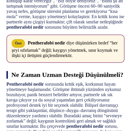
konuşup karar vereceğiz”, “Biz böyle deniyoruz”, “Bunu şu an
tartışmak istemiyorum” gibi. Görüşme öncesi 60–90 saniyelik
yavaş nefes, görüşme süresini planlama ve gerekiyorsa “kısa
mola” verme, kaygıyı yönetmeyi kolaylaştırır. En kritik konu ise
partnerle aynı çizgiyi kurmaktır; çift olarak sınırlar netleştiğinde
pentherafobi nedir
sorusunu büyüten belirsizlik azalır.
Pentherafobi nedir
diye düşünürken hedef “her
Özet
şeyi sıfırlamak” değil; kaygıyı yönetmek, sınır koymak ve
ilişki içi iletişimi güçlendirmektir.
Ne Zaman Uzman Desteği Düşünülmeli?
Pentherafobi nedir
sorusunda kritik eşik, korkunun hayatı
yönetmeye başlamasıdır. Görüşme ihtimali yüzünden uykunuz
bozuluyor, panik benzeri belirtiler artıyor, partnerle sık sık
kavga çıkıyor ya da sosyal yaşamdan geri çekiliyorsanız
profesyonel destek iyi bir seçenek olabilir. Bilişsel davranışçı
terapi gibi yaklaşımlar, düşünce–duygu–davranış döngüsünü
düzenlemeye yardımcı olabilir. Buradaki amaç birini “sevmeye
zorlamak” değil; kaygının kontrolünü geri almak ve sağlıklı
sınırlar kurmaktır. Bu çerçevede
pentherafobi nedir
sorusu,