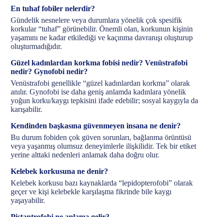
En tuhaf fobiler nelerdir?
Gündelik nesnelere veya durumlara yönelik çok spesifik
korkular “tuhaf” görünebilir. Önemli olan, korkunun kişinin
yaşamını ne kadar etkilediği ve kaçınma davranışı oluşturup
oluşturmadığıdır.
Güzel kadınlardan korkma fobisi nedir? Venüstrafobi
nedir? Gynofobi nedir?
Venüstrafobi genellikle “güzel kadınlardan korkma” olarak
anılır. Gynofobi ise daha geniş anlamda kadınlara yönelik
yoğun korku/kaygı tepkisini ifade edebilir; sosyal kaygıyla da
karışabilir.
Kendinden başkasına güvenmeyen insana ne denir?
Bu durum fobiden çok güven sorunları, bağlanma örüntüsü
veya yaşanmış olumsuz deneyimlerle ilişkilidir. Tek bir etiket
yerine alttaki nedenleri anlamak daha doğru olur.
Kelebek korkusuna ne denir?
Kelebek korkusu bazı kaynaklarda “lepidopterofobi” olarak
geçer ve kişi kelebekle karşılaşma fikrinde bile kaygı
yaşayabilir.
Pistantrofobi ne anlama gelir?