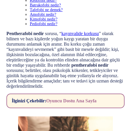
Kenofobi nedir?
Batrakofobi nedir?
Tafefobi ne demek?
Amofobi nedir?
Kimofobi nedir?
Pediofobi nedir?
Pentherafobi nedir
sorusu, “
kayınvalide korkusu
” olarak
bilinen ve bazı kişilerde yoğun kaygı yaratan bir duygu
durumunu anlamak için aranır. Bu korku çoğu zaman
“kayınvalideyi sevmemek” gibi basit bir mesele değildir; kişi,
ilişkisinin bozulacağına, özel alanının ihlal edileceğine,
eleştirileceğine ya da kontrolün elinden alınacağına dair güçlü
bir endişe yaşayabilir. Bu rehberde
pentherafobi nedir
sorusunu; belirtiler, olası psikolojik kökenler, tetikleyiciler ve
günlük hayatta uygulanabilir baş etme yollarıyla ele alıyoruz.
İçerik bilgilendirme amaçlıdır; tanı ve tedavi için uzman desteği
değerlendirilmelidir.
İlginizi Çekebilir:
Oyuncu Dostu Ana Sayfa