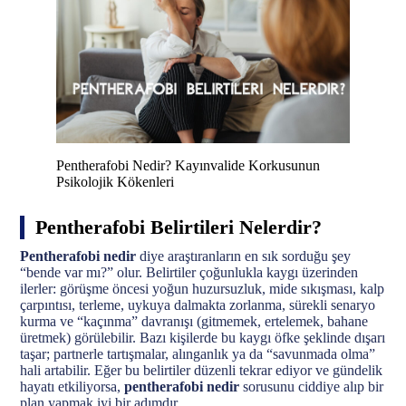
Pentherafobi Nedir? Kayınvalide Korkusunun
Psikolojik Kökenleri
Pentherafobi Belirtileri Nelerdir?
Pentherafobi nedir
diye araştıranların en sık sorduğu şey
“bende var mı?” olur. Belirtiler çoğunlukla kaygı üzerinden
ilerler: görüşme öncesi yoğun huzursuzluk, mide sıkışması, kalp
çarpıntısı, terleme, uykuya dalmakta zorlanma, sürekli senaryo
kurma ve “kaçınma” davranışı (gitmemek, ertelemek, bahane
üretmek) görülebilir. Bazı kişilerde bu kaygı öfke şeklinde dışarı
taşar; partnerle tartışmalar, alınganlık ya da “savunmada olma”
hali artabilir. Eğer bu belirtiler düzenli tekrar ediyor ve gündelik
hayatı etkiliyorsa,
pentherafobi nedir
sorusunu ciddiye alıp bir
plan yapmak iyi bir adımdır.