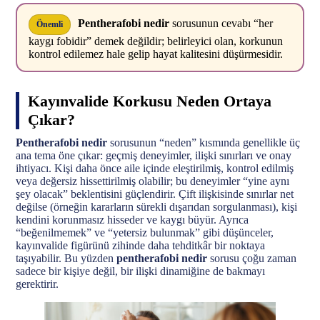
Pentherafobi nedir
sorusunun cevabı “her
Önemli
kaygı fobidir” demek değildir; belirleyici olan, korkunun
kontrol edilemez hale gelip hayat kalitesini düşürmesidir.
Kayınvalide Korkusu Neden Ortaya
Çıkar?
Pentherafobi nedir
sorusunun “neden” kısmında genellikle üç
ana tema öne çıkar: geçmiş deneyimler, ilişki sınırları ve onay
ihtiyacı. Kişi daha önce aile içinde eleştirilmiş, kontrol edilmiş
veya değersiz hissettirilmiş olabilir; bu deneyimler “yine aynı
şey olacak” beklentisini güçlendirir. Çift ilişkisinde sınırlar net
değilse (örneğin kararların sürekli dışarıdan sorgulanması), kişi
kendini korunmasız hisseder ve kaygı büyür. Ayrıca
“beğenilmemek” ve “yetersiz bulunmak” gibi düşünceler,
kayınvalide figürünü zihinde daha tehditkâr bir noktaya
taşıyabilir. Bu yüzden
pentherafobi nedir
sorusu çoğu zaman
sadece bir kişiye değil, bir ilişki dinamiğine de bakmayı
gerektirir.