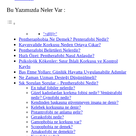
Bu Yazımızda Neler Var :
"+d[0]+"
Pentheraphobia Ne Demek? Penterafobi Nedir?
Kayınvalide Korkusu Neden Ortaya Çıkar?
Pentherafobi Belirtileri Nelerdir?
Hızlı Özet: Pentherafobi Nasıl Anlaşılır?
Psikolojik Kökenler: Sınır İhlali Korkusu ve Kontrol
Kaybı
Baş Etme Yolları: Günlük Hayatta Uygulanabilir Adımlar
Ne Zaman Uzman Desteği Düşünülmeli?
Sık Sorulan Sorular – Pentherafobi Nedir?
En tuhaf fobiler nelerdir?
Güzel kadınlardan korkma fobisi nedir? Venüstrafobi
nedir? Gynofobi nedir?
Kendinden başkasına güvenmeyen insana ne denir?
Kelebek korkusuna ne denir?
Pistantrofobi ne anlama gelir?
Geraskofobi nedir?
Gamophobia ne korkusu var?
Scopophobia ne demek?
Amaksofobi ne demektir?