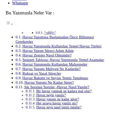
Whatsapp
Bu Yazımızda Neler Var :
"+d[0]+"
Havuz Yapımına Başlamadan Önce Bilinmesi
Gerekenler
Havuz Yapımında Kullanılan Temel Havuz Türleri
Havuz Yapım Süreci Adım Adım
Havuz Zemini Nasıl Olmalıdır?
Snippet Tablosu: Havuz Yapımında Temel Aşamalar
Havuz Yapımında Kullanılan Malzemeler
Havuz Yapımı Maliyeti Ne Kadardır?
Ruhsat ve Yasal Süreçler
Havuz Bakımı ve Suyun Temiz Tutulması
Havuz Yapımı Ne Kadar Sürer?
Sık Sorulan Sorular -Havuz Nasıl Yapılır?
Bir havuz yapmak ne kadara mal olur?
Havuz neyle yapılır?
Havuz yapımı ne kadar sürer?
Her arsaya havuz yapılır mı?
Havuz suyu nasıl temiz tutulur?