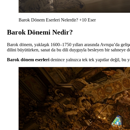
Barok Dönem Eserleri Nelerdir? +10 Eser
Barok Dönemi Nedir?
Barok dönem, yaklaşık 1600–1750 yılları arasında Avrupa’da gelişen 
dilini büyütürken, sanat da bu dili duyguyla besleyen bir sahneye
Barok dönem eserleri
denince yalnızca tek tek yapıtlar değil, bu y