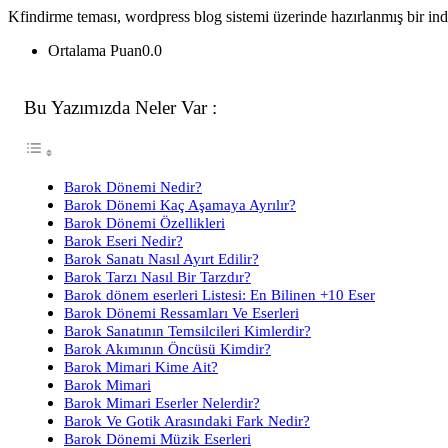
Kfindirme teması, wordpress blog sistemi üzerinde hazırlanmış bir ind
Ortalama Puan
0.0
Bu Yazımızda Neler Var :
Barok Dönemi Nedir?
Barok Dönemi Kaç Aşamaya Ayrılır?
Barok Dönemi Özellikleri
Barok Eseri Nedir?
Barok Sanatı Nasıl Ayırt Edilir?
Barok Tarzı Nasıl Bir Tarzdır?
Barok dönem eserleri Listesi: En Bilinen +10 Eser
Barok Dönemi Ressamları Ve Eserleri
Barok Sanatının Temsilcileri Kimlerdir?
Barok Akımının Öncüsü Kimdir?
Barok Mimari Kime Ait?
Barok Mimari
Barok Mimari Eserler Nelerdir?
Barok Ve Gotik Arasındaki Fark Nedir?
Barok Dönemi Müzik Eserleri