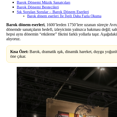
Barok Dönemi Müzik Sanatçıları
Barok Dönemi Bestecileri
Sık Sorulan Sorular – Barok Dönem Eserleri
Barok dönem eserleri İle İlgili Daha Fazla Okuma
Barok dönem eserleri
, 1600’lerden 1750’lere uzanan süreçte Avru
dönemde sanatçıların hedefi, izleyicinin yalnızca bakması değil; s
hepsi aynı dönemin “etkileme” fikrini farklı yollarla taşır. Aşağıdak
alıyoruz.
Kısa Özet:
Barok, dramatik ışık, dinamik hareket, duygu yoğun
öne çıkar.