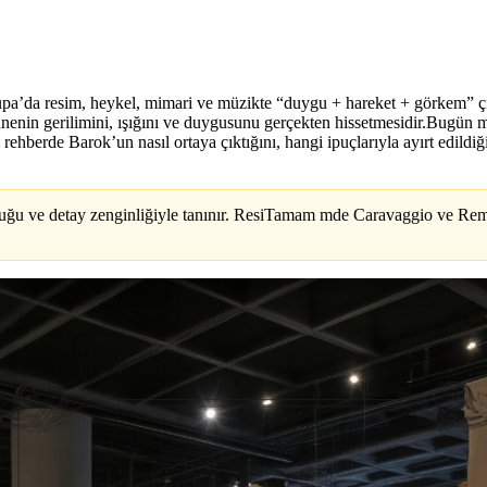
pa’da resim, heykel, mimari ve müzikte “duygu + hareket + görkem” çizgi
ahnenin gerilimini, ışığını ve duygusunu gerçekten hissetmesidir.Bugün
i rehberde Barok’un nasıl ortaya çıktığını, hangi ipuçlarıyla ayırt edild
luğu ve detay zenginliğiyle tanınır. ResiTamam mde Caravaggio ve Rem