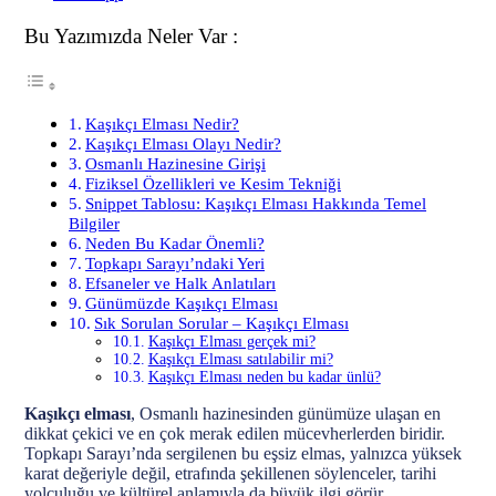
Bu Yazımızda Neler Var :
Kaşıkçı Elması Nedir?
Kaşıkçı Elması Olayı Nedir?
Osmanlı Hazinesine Girişi
Fiziksel Özellikleri ve Kesim Tekniği
Snippet Tablosu: Kaşıkçı Elması Hakkında Temel
Bilgiler
Neden Bu Kadar Önemli?
Topkapı Sarayı’ndaki Yeri
Efsaneler ve Halk Anlatıları
Günümüzde Kaşıkçı Elması
Sık Sorulan Sorular – Kaşıkçı Elması
Kaşıkçı Elması gerçek mi?
Kaşıkçı Elması satılabilir mi?
Kaşıkçı Elması neden bu kadar ünlü?
Kaşıkçı elması
, Osmanlı hazinesinden günümüze ulaşan en
dikkat çekici ve en çok merak edilen mücevherlerden biridir.
Topkapı Sarayı’nda sergilenen bu eşsiz elmas, yalnızca yüksek
karat değeriyle değil, etrafında şekillenen söylenceler, tarihi
yolculuğu ve kültürel anlamıyla da büyük ilgi görür.