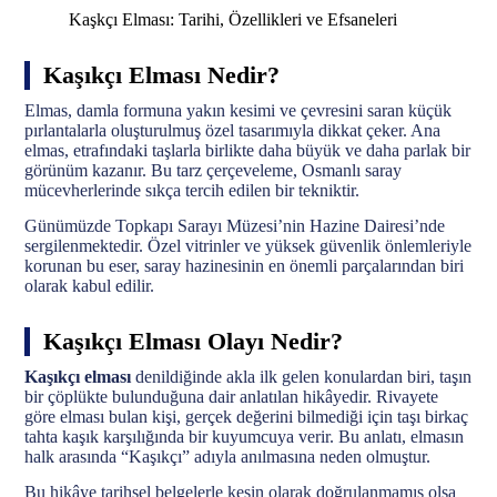
Kaşkçı Elması: Tarihi, Özellikleri ve Efsaneleri
Kaşıkçı Elması Nedir?
Elmas, damla formuna yakın kesimi ve çevresini saran küçük
pırlantalarla oluşturulmuş özel tasarımıyla dikkat çeker. Ana
elmas, etrafındaki taşlarla birlikte daha büyük ve daha parlak bir
görünüm kazanır. Bu tarz çerçeveleme, Osmanlı saray
mücevherlerinde sıkça tercih edilen bir tekniktir.
Günümüzde Topkapı Sarayı Müzesi’nin Hazine Dairesi’nde
sergilenmektedir. Özel vitrinler ve yüksek güvenlik önlemleriyle
korunan bu eser, saray hazinesinin en önemli parçalarından biri
olarak kabul edilir.
Kaşıkçı Elması Olayı Nedir?
Kaşıkçı elması
denildiğinde akla ilk gelen konulardan biri, taşın
bir çöplükte bulunduğuna dair anlatılan hikâyedir. Rivayete
göre elması bulan kişi, gerçek değerini bilmediği için taşı birkaç
tahta kaşık karşılığında bir kuyumcuya verir. Bu anlatı, elmasın
halk arasında “Kaşıkçı” adıyla anılmasına neden olmuştur.
Bu hikâye tarihsel belgelerle kesin olarak doğrulanmamış olsa