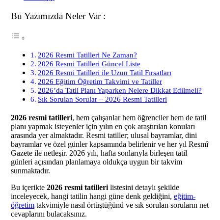
Bu Yazımızda Neler Var :
2026 Resmi Tatilleri Ne Zaman?
2026 Resmi Tatilleri Güncel Liste
2026 Resmi Tatilleri ile Uzun Tatil Fırsatları
2026 Eğitim Öğretim Takvimi ve Tatiller
2026’da Tatil Planı Yaparken Nelere Dikkat Edilmeli?
Sık Sorulan Sorular – 2026 Resmi Tatilleri
2026 resmi tatilleri
, hem çalışanlar hem öğrenciler hem de tatil
planı yapmak isteyenler için yılın en çok araştırılan konuları
arasında yer almaktadır. Resmi tatiller; ulusal bayramlar, dini
bayramlar ve özel günler kapsamında belirlenir ve her yıl Resmî
Gazete ile netleşir. 2026 yılı, hafta sonlarıyla birleşen tatil
günleri açısından planlamaya oldukça uygun bir takvim
sunmaktadır.
Bu içerikte
2026 resmi tatilleri
listesini detaylı şekilde
inceleyecek, hangi tatilin hangi güne denk geldiğini,
eğitim-
öğretim
takvimiyle nasıl örtüştüğünü ve sık sorulan soruların net
cevaplarını bulacaksınız.