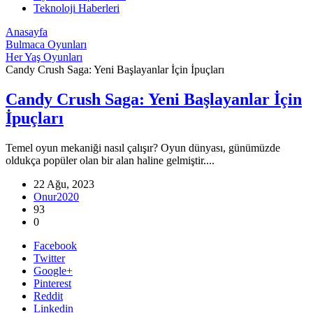
Teknoloji Haberleri
Anasayfa
Bulmaca Oyunları
Her Yaş Oyunları
Candy Crush Saga: Yeni Başlayanlar İçin İpuçları
Candy Crush Saga: Yeni Başlayanlar İçin
İpuçları
Temel oyun mekaniği nasıl çalışır? Oyun dünyası, günümüzde
oldukça popüler olan bir alan haline gelmiştir....
22 Ağu, 2023
Onur2020
93
0
Facebook
Twitter
Google+
Pinterest
Reddit
Linkedin