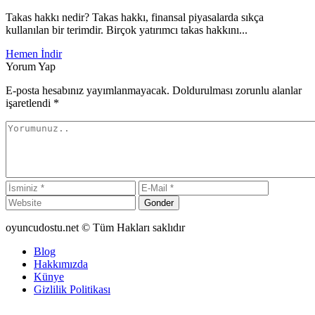
Takas hakkı nedir? Takas hakkı, finansal piyasalarda sıkça
kullanılan bir terimdir. Birçok yatırımcı takas hakkını...
Hemen İndir
Yorum Yap
E-posta hesabınız yayımlanmayacak. Doldurulması zorunlu alanlar
işaretlendi
*
Gonder
oyuncudostu.net © Tüm Hakları saklıdır
Blog
Hakkımızda
Künye
Gizlilik Politikası