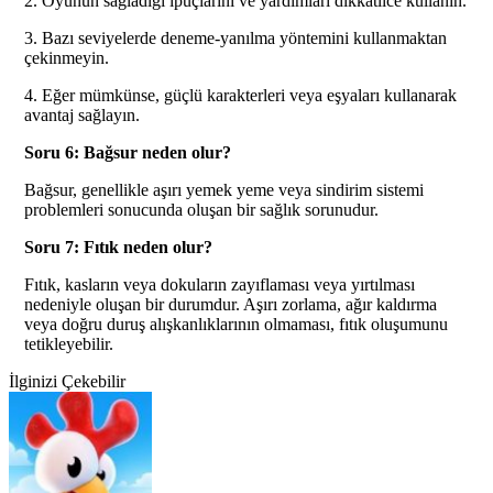
2. Oyunun sağladığı ipuçlarını ve yardımları dikkatlice kullanın.
3. Bazı seviyelerde deneme-yanılma yöntemini kullanmaktan
çekinmeyin.
4. Eğer mümkünse, güçlü karakterleri veya eşyaları kullanarak
avantaj sağlayın.
Soru 6: Bağsur neden olur?
Bağsur, genellikle aşırı yemek yeme veya sindirim sistemi
problemleri sonucunda oluşan bir sağlık sorunudur.
Soru 7: Fıtık neden olur?
Fıtık, kasların veya dokuların zayıflaması veya yırtılması
nedeniyle oluşan bir durumdur. Aşırı zorlama, ağır kaldırma
veya doğru duruş alışkanlıklarının olmaması, fıtık oluşumunu
tetikleyebilir.
İlginizi Çekebilir