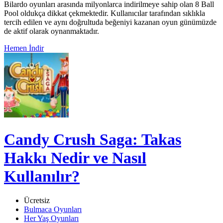
Bilardo oyunları arasında milyonlarca indirilmeye sahip olan 8 Ball
Pool oldukça dikkat çekmektedir. Kullanıcılar tarafından sıklıkla
tercih edilen ve aynı doğrultuda beğeniyi kazanan oyun günümüzde
de aktif olarak oynanmaktadır.
Hemen İndir
Candy Crush Saga: Takas
Hakkı Nedir ve Nasıl
Kullanılır?
Ücretsiz
Bulmaca Oyunları
Her Yaş Oyunları