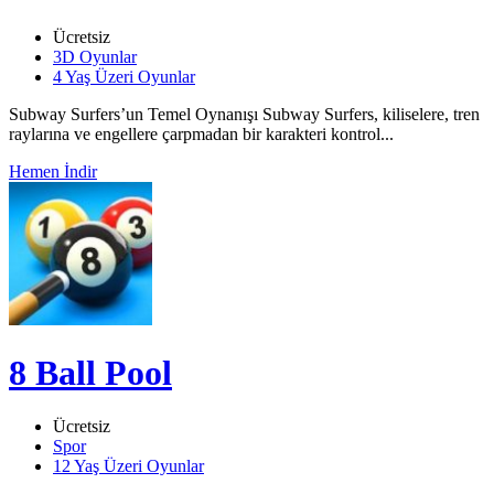
Ücretsiz
3D Oyunlar
4 Yaş Üzeri Oyunlar
Subway Surfers’un Temel Oynanışı Subway Surfers, kiliselere, tren
raylarına ve engellere çarpmadan bir karakteri kontrol...
Hemen İndir
8 Ball Pool
Ücretsiz
Spor
12 Yaş Üzeri Oyunlar