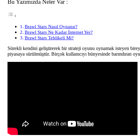
Bu Yazımızda Neler Var :
Brawl Stars Nasıl Oynanır?
Brawl Stars Ne Kadar İnternet Yer?
Brawl Stars Tehlikeli Mi?
Sürekli kendini geliştirerek bir strateji oyunu oynamak isteyen bire
piyasaya sürülmüştür. Birçok kullanıcıyı bünyesinde barındıran oyun 