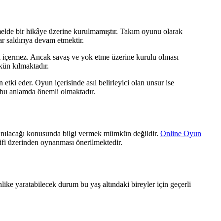
elde bir hikâye üzerine kurulmamıştır. Takım oyunu olarak
dar saldırıya devam etmektir.
eri içermez. Ancak savaş ve yok etme üzerine kurulu olması
kün kılmaktadır.
tki eder. Oyun içerisinde asıl belirleyici olan unsur ise
ği bu anlamda önemli olmaktadır.
ullanılacağı konusunda bilgi vermek mümkün değildir.
Online Oyun
ifi üzerinden oynanması önerilmektedir.
like yaratabilecek durum bu yaş altındaki bireyler için geçerli