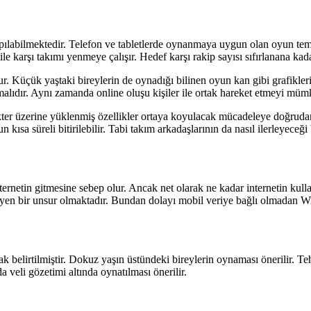
pılabilmektedir. Telefon ve tabletlerde oynanmaya uygun olan oyun tem
 ile karşı takımı yenmeye çalışır. Hedef karşı rakip sayısı sıfırlanana ka
ur. Küçük yaştaki bireylerin de oynadığı bilinen oyun kan gibi grafikl
lıdır. Aynı zamanda online oluşu kişiler ile ortak hareket etmeyi müm
kter üzerine yüklenmiş özellikler ortaya koyulacak mücadeleye doğrudan e
 kısa süreli bitirilebilir. Tabi takım arkadaşlarının da nasıl ilerleyece
internetin gitmesine sebep olur. Ancak net olarak ne kadar internetin k
rleyen bir unsur olmaktadır. Bundan dolayı mobil veriye bağlı olmadan W
k belirtilmiştir. Dokuz yaşın üstündeki bireylerin oynaması önerilir. Teh
 veli gözetimi altında oynatılması önerilir.