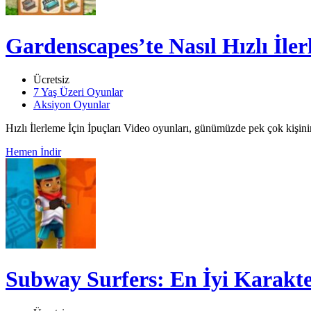
Gardenscapes’te Nasıl Hızlı İler
Ücretsiz
7 Yaş Üzeri Oyunlar
Aksiyon Oyunlar
Hızlı İlerleme İçin İpuçları Video oyunları, günümüzde pek çok kişinin 
Hemen İndir
Subway Surfers: En İyi Karakter