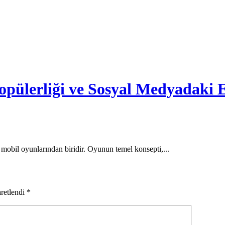
ülerliği ve Sosyal Medyadaki E
 mobil oyunlarından biridir. Oyunun temel konsepti,...
aretlendi
*