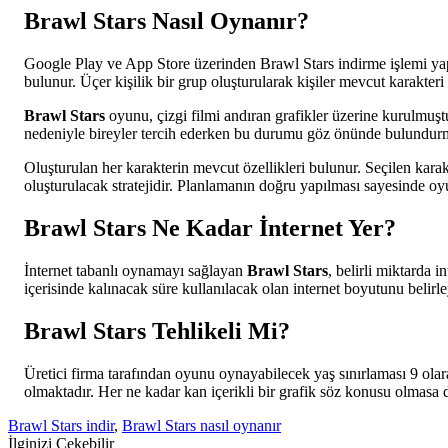
Brawl Stars Nasıl Oynanır?
Google Play ve App Store üzerinden Brawl Stars indirme işlemi ya
bulunur. Üçer kişilik bir grup oluşturularak kişiler mevcut karakteri
Brawl Stars
oyunu, çizgi filmi andıran grafikler üzerine kurulmuşt
nedeniyle bireyler tercih ederken bu durumu göz önünde bulundurma
Oluşturulan her karakterin mevcut özellikleri bulunur. Seçilen kara
oluşturulacak stratejidir. Planlamanın doğru yapılması sayesinde oyun
Brawl Stars Ne Kadar İnternet Yer?
İnternet tabanlı oynamayı sağlayan
Brawl Stars
, belirli miktarda 
içerisinde kalınacak süre kullanılacak olan internet boyutunu beli
Brawl Stars Tehlikeli Mi?
Üretici firma tarafından oyunu oynayabilecek yaş sınırlaması 9 olara
olmaktadır. Her ne kadar kan içerikli bir grafik söz konusu olmasa da
Brawl Stars indir
,
Brawl Stars nasıl oynanır
İlginizi Çekebilir