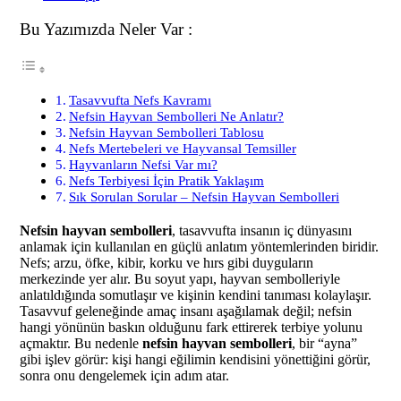
Bu Yazımızda Neler Var :
Tasavvufta Nefs Kavramı
Nefsin Hayvan Sembolleri Ne Anlatır?
Nefsin Hayvan Sembolleri Tablosu
Nefs Mertebeleri ve Hayvansal Temsiller
Hayvanların Nefsi Var mı?
Nefs Terbiyesi İçin Pratik Yaklaşım
Sık Sorulan Sorular – Nefsin Hayvan Sembolleri
Nefsin hayvan sembolleri
, tasavvufta insanın iç dünyasını
anlamak için kullanılan en güçlü anlatım yöntemlerinden biridir.
Nefs; arzu, öfke, kibir, korku ve hırs gibi duyguların
merkezinde yer alır. Bu soyut yapı, hayvan sembolleriyle
anlatıldığında somutlaşır ve kişinin kendini tanıması kolaylaşır.
Tasavvuf geleneğinde amaç insanı aşağılamak değil; nefsin
hangi yönünün baskın olduğunu fark ettirerek terbiye yolunu
açmaktır. Bu nedenle
nefsin hayvan sembolleri
, bir “ayna”
gibi işlev görür: kişi hangi eğilimin kendisini yönettiğini görür,
sonra onu dengelemek için adım atar.