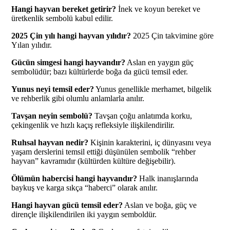
Hangi hayvan bereket getirir?
İnek ve koyun bereket ve
üretkenlik sembolü kabul edilir.
2025 Çin yılı hangi hayvan yılıdır?
2025 Çin takvimine göre
Yılan yılıdır.
Gücün simgesi hangi hayvandır?
Aslan en yaygın güç
sembolüdür; bazı kültürlerde boğa da gücü temsil eder.
Yunus neyi temsil eder?
Yunus genellikle merhamet, bilgelik
ve rehberlik gibi olumlu anlamlarla anılır.
Tavşan neyin sembolü?
Tavşan çoğu anlatımda korku,
çekingenlik ve hızlı kaçış refleksiyle ilişkilendirilir.
Ruhsal hayvan nedir?
Kişinin karakterini, iç dünyasını veya
yaşam derslerini temsil ettiği düşünülen sembolik “rehber
hayvan” kavramıdır (kültürden kültüre değişebilir).
Ölümün habercisi hangi hayvandır?
Halk inanışlarında
baykuş ve karga sıkça “haberci” olarak anılır.
Hangi hayvan gücü temsil eder?
Aslan ve boğa, güç ve
dirençle ilişkilendirilen iki yaygın semboldür.