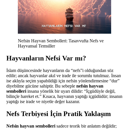
Nefsin Hayvan Sembolleri: Tasavvufta Nefs ve
Hayvansal Temsiller
Hayvanların Nefsi Var mı?
İslam düşüncesinde hayvanların da “nefs”i olduğundan söz
edilir; ancak hayvanlar akıl ve irade ile sorumlu tutulmaz. İnsan
ise aklıyla seçim yapabildiği için nefsin yönlendirmesine “dur”
diyebilme gücüne sahiptir. Bu sebeple
nefsin hayvan
sembolleri
insana yönelik bir uyarı dilidir: “İçgüdüyle değil,
bilinçle hareket et.” Kısaca, hayvanın yaptığı içgüdüdür; insanın
yaptığı ise irade ve niyetle değer kazanır.
Nefs Terbiyesi İçin Pratik Yaklaşım
Nefsin hayvan sembolleri
sadece teorik bir anlatım değildir;