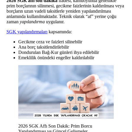
2026 SGK affı son dakika
ifadesi, kamuoyunda genellikle
prim borçlarının silinmesi, gecikme faizlerinin kaldırılması veya
borçların uzun vadeli taksitlerle yeniden yapılandırılması
anlamında kullanılmaktadır. Teknik olarak “af” yerine çoğu
zaman
yapılandırma
uygulanır.
SGK yapılandırmaları
kapsamında:
Gecikme ceza ve faizleri silinebilir
Ana borç taksitlendirilebilir
Dondurulan Bağ-Kur günleri ihya edilebilir
Emeklilik önündeki engeller kaldırılabilir
2026 SGK Affı Son Dakik: Prim Borcu
Yapılandırması ve Güncel Gelişmeler