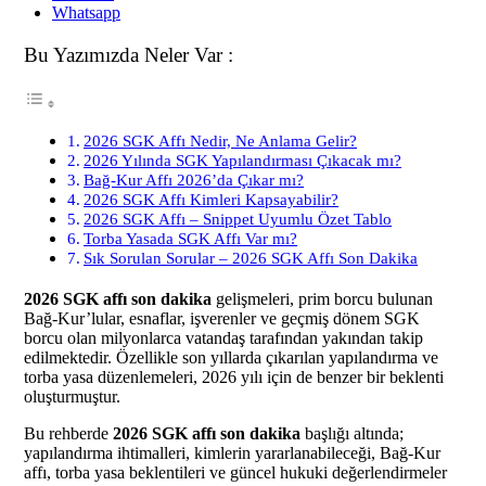
Whatsapp
Bu Yazımızda Neler Var :
2026 SGK Affı Nedir, Ne Anlama Gelir?
2026 Yılında SGK Yapılandırması Çıkacak mı?
Bağ-Kur Affı 2026’da Çıkar mı?
2026 SGK Affı Kimleri Kapsayabilir?
2026 SGK Affı – Snippet Uyumlu Özet Tablo
Torba Yasada SGK Affı Var mı?
Sık Sorulan Sorular – 2026 SGK Affı Son Dakika
2026 SGK affı son dakika
gelişmeleri, prim borcu bulunan
Bağ-Kur’lular, esnaflar, işverenler ve geçmiş dönem SGK
borcu olan milyonlarca vatandaş tarafından yakından takip
edilmektedir. Özellikle son yıllarda çıkarılan yapılandırma ve
torba yasa düzenlemeleri, 2026 yılı için de benzer bir beklenti
oluşturmuştur.
Bu rehberde
2026 SGK affı son dakika
başlığı altında;
yapılandırma ihtimalleri, kimlerin yararlanabileceği, Bağ-Kur
affı, torba yasa beklentileri ve güncel hukuki değerlendirmeler