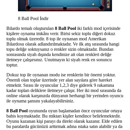
8 Ball Pool İndir
Bilardo temalı oluşturulan
8 Ball Pool
iki farklı mod içerisinde
kişilere oynama imkânı verir. Birisi sekiz toplu diğeri dokuz
toplu olmak üzeredir. 8 top ile oynanan mod Amerikan
Bilardosu olarak adlandırılmaktadır. Ve ilk atış sırasında hangi
topu deliğe soktuysanız o renkler sizin olmaktadır. Bundan
sonrasında siyah dışında kendinize ait olan renkleri deliğe
iletmeye çalışırsınız. Unutmayın ki siyah renk en sonuncu
toptur.
Dokuz top ile oynanan modu ise renklerin bir önemi yoktur.
Önemli olan toplar üzerinde yer alan sayılara göre hareket
etmektir. Sırası ile oyuncular 1,2,3 diye giderek 9 rakamına
kadar topları deliklere iletmeye çalışır. Her iki mod sırasında da
online olarak karşınızda dünyanın herhangi bir yerinden oyuncu
ile oynama şansını yakalayabilirsiniz.
8 Ball Pool
oyununda oyun başlamadan önce oyuncular ortaya
bahis koymaktadır. Bu miktarı kişiler kendince belirlemektedir.
Oyunu kazanan kişi parayı da direkt olarak kazanır. Elde edilen
bu paralarda gücünüzü arttırmak adına ıstaka satın alabilir ya da