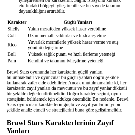
iyileştirebilen bir karakterdir. Sağlık istasyonu kurarak
etrafındaki bölgeyi iyileştirebilir ve bu sayede takımın
dayanıklılığını artırabilir.
Karakter
Güçlü Yanları
Shelly
Yakın mesafeden yüksek hasar verebilme
Colt
Uzun menzilli saldırılar ve hızlı ateş etme
Yuvarlak mermilerle yüksek hasar verme ve atış
Rico
yönünü değiştirme
Bull
Yüksek sağlık puanı ve hızlı ilerleme yeteneği
Pam
Kendini ve takımını iyileştirme yeteneği
Brawl Stars oyununda her karakterin güçlü yanları
bulunmaktadır ve oyuncular bu güçlü yanları doğru şekilde
kullanarak zafer elde edebilirler. Ancak unutulmamalıdır ki, her
karakterin zayıf yanları da mevcuttur ve bu zayıf yanlar dikkatli
bir şekilde değerlendirilmelidir. Doğru karakter seçimi, oyun
stratejisini belirlemek için oldukça önemlidir. Bu nedenle, Brawl
Stars oyuncuları karakterlerin güçlü ve zayıf yanlarını iyi bir
şekilde analiz etmeli ve stratejilerini buna göre geliştirmelidir.
Brawl Stars Karakterlerinin Zayıf
Yanları