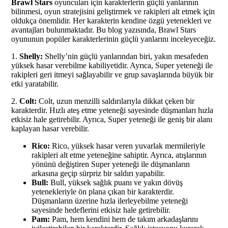
Brawl Stars
oyuncuları için karakterlerin güçlü yanlarının
bilinmesi, oyun stratejisini geliştirmek ve rakipleri alt etmek için
oldukça önemlidir. Her karakterin kendine özgü yetenekleri ve
avantajları bulunmaktadır. Bu blog yazısında, Brawl Stars
oyununun popüler karakterlerinin güçlü yanlarını inceleyeceğiz.
1.
Shelly:
Shelly’nin güçlü yanlarından biri, yakın mesafeden
yüksek hasar verebilme kabiliyetidir. Ayrıca, Super yeteneği ile
rakipleri geri itmeyi sağlayabilir ve grup savaşlarında büyük bir
etki yaratabilir.
2.
Colt:
Colt, uzun menzilli saldırılarıyla dikkat çeken bir
karakterdir. Hızlı ateş etme yeteneği sayesinde düşmanları hızla
etkisiz hale getirebilir. Ayrıca, Super yeteneği ile geniş bir alanı
kaplayan hasar verebilir.
Rico:
Rico, yüksek hasar veren yuvarlak mermileriyle
rakipleri alt etme yeteneğine sahiptir. Ayrıca, atışlarının
yönünü değiştiren Super yeteneği ile düşmanların
arkasına geçip sürpriz bir saldırı yapabilir.
Bull:
Bull, yüksek sağlık puanı ve yakın dövüş
yetenekleriyle ön plana çıkan bir karakterdir.
Düşmanların üzerine hızla ilerleyebilme yeteneği
sayesinde hedeflerini etkisiz hale getirebilir.
Pam:
Pam, hem kendini hem de takım arkadaşlarını