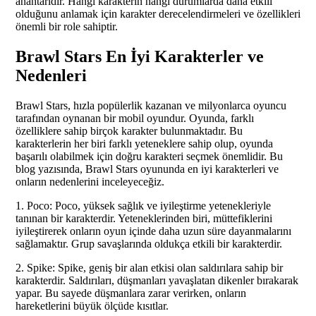
anahtarıdır. Hangi karakterin hangi durumlarda daha etkili
olduğunu anlamak için karakter derecelendirmeleri ve özellikleri
önemli bir role sahiptir.
Brawl Stars En İyi Karakterler ve
Nedenleri
Brawl Stars, hızla popülerlik kazanan ve milyonlarca oyuncu
tarafından oynanan bir mobil oyundur. Oyunda, farklı
özelliklere sahip birçok karakter bulunmaktadır. Bu
karakterlerin her biri farklı yeteneklere sahip olup, oyunda
başarılı olabilmek için doğru karakteri seçmek önemlidir. Bu
blog yazısında, Brawl Stars oyununda en iyi karakterleri ve
onların nedenlerini inceleyeceğiz.
1. Poco: Poco, yüksek sağlık ve iyileştirme yetenekleriyle
tanınan bir karakterdir. Yeteneklerinden biri, müttefiklerini
iyileştirerek onların oyun içinde daha uzun süre dayanmalarını
sağlamaktır. Grup savaşlarında oldukça etkili bir karakterdir.
2. Spike: Spike, geniş bir alan etkisi olan saldırılara sahip bir
karakterdir. Saldırıları, düşmanları yavaşlatan dikenler bırakarak
yapar. Bu sayede düşmanlara zarar verirken, onların
hareketlerini büyük ölçüde kısıtlar.