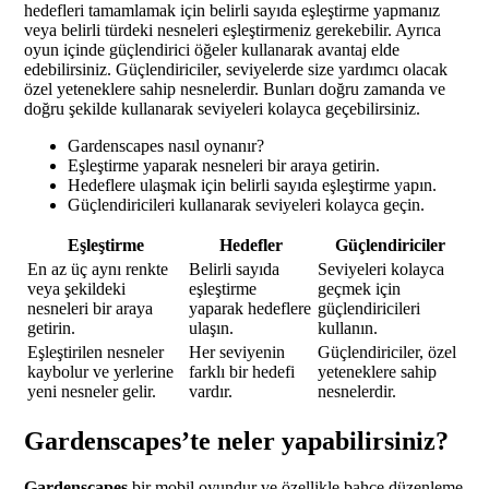
hedefleri tamamlamak için belirli sayıda eşleştirme yapmanız
veya belirli türdeki nesneleri eşleştirmeniz gerekebilir. Ayrıca
oyun içinde güçlendirici öğeler kullanarak avantaj elde
edebilirsiniz. Güçlendiriciler, seviyelerde size yardımcı olacak
özel yeteneklere sahip nesnelerdir. Bunları doğru zamanda ve
doğru şekilde kullanarak seviyeleri kolayca geçebilirsiniz.
Gardenscapes nasıl oynanır?
Eşleştirme yaparak nesneleri bir araya getirin.
Hedeflere ulaşmak için belirli sayıda eşleştirme yapın.
Güçlendiricileri kullanarak seviyeleri kolayca geçin.
Eşleştirme
Hedefler
Güçlendiriciler
En az üç aynı renkte
Belirli sayıda
Seviyeleri kolayca
veya şekildeki
eşleştirme
geçmek için
nesneleri bir araya
yaparak hedeflere
güçlendiricileri
getirin.
ulaşın.
kullanın.
Eşleştirilen nesneler
Her seviyenin
Güçlendiriciler, özel
kaybolur ve yerlerine
farklı bir hedefi
yeteneklere sahip
yeni nesneler gelir.
vardır.
nesnelerdir.
Gardenscapes’te neler yapabilirsiniz?
Gardenscapes
bir mobil oyundur ve özellikle bahçe düzenleme