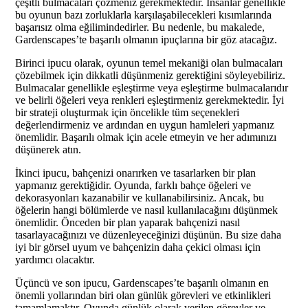
çeşitli bulmacaları çözmeniz gerekmektedir. İnsanlar genellikle
bu oyunun bazı zorluklarla karşılaşabilecekleri kısımlarında
başarısız olma eğilimindedirler. Bu nedenle, bu makalede,
Gardenscapes’te başarılı olmanın ipuçlarına bir göz atacağız.
Birinci ipucu olarak, oyunun temel mekaniği olan bulmacaları
çözebilmek için dikkatli düşünmeniz gerektiğini söyleyebiliriz.
Bulmacalar genellikle eşleştirme veya eşleştirme bulmacalarıdır
ve belirli öğeleri veya renkleri eşleştirmeniz gerekmektedir. İyi
bir strateji oluşturmak için öncelikle tüm seçenekleri
değerlendirmeniz ve ardından en uygun hamleleri yapmanız
önemlidir. Başarılı olmak için acele etmeyin ve her adımınızı
düşünerek atın.
İkinci ipucu, bahçenizi onarırken ve tasarlarken bir plan
yapmanız gerektiğidir. Oyunda, farklı bahçe öğeleri ve
dekorasyonları kazanabilir ve kullanabilirsiniz. Ancak, bu
öğelerin hangi bölümlerde ve nasıl kullanılacağını düşünmek
önemlidir. Önceden bir plan yaparak bahçenizi nasıl
tasarlayacağınızı ve düzenleyeceğinizi düşünün. Bu size daha
iyi bir görsel uyum ve bahçenizin daha çekici olması için
yardımcı olacaktır.
Üçüncü ve son ipucu, Gardenscapes’te başarılı olmanın en
önemli yollarından biri olan günlük görevleri ve etkinlikleri
tamamlamaktır. Oyunda günlük olarak verilen görevler ve