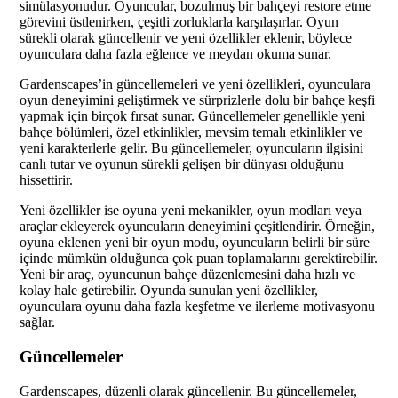
simülasyonudur. Oyuncular, bozulmuş bir bahçeyi restore etme
görevini üstlenirken, çeşitli zorluklarla karşılaşırlar. Oyun
sürekli olarak güncellenir ve yeni özellikler eklenir, böylece
oyunculara daha fazla eğlence ve meydan okuma sunar.
Gardenscapes’in güncellemeleri ve yeni özellikleri, oyunculara
oyun deneyimini geliştirmek ve sürprizlerle dolu bir bahçe keşfi
yapmak için birçok fırsat sunar. Güncellemeler genellikle yeni
bahçe bölümleri, özel etkinlikler, mevsim temalı etkinlikler ve
yeni karakterlerle gelir. Bu güncellemeler, oyuncuların ilgisini
canlı tutar ve oyunun sürekli gelişen bir dünyası olduğunu
hissettirir.
Yeni özellikler ise oyuna yeni mekanikler, oyun modları veya
araçlar ekleyerek oyuncuların deneyimini çeşitlendirir. Örneğin,
oyuna eklenen yeni bir oyun modu, oyuncuların belirli bir süre
içinde mümkün olduğunca çok puan toplamalarını gerektirebilir.
Yeni bir araç, oyuncunun bahçe düzenlemesini daha hızlı ve
kolay hale getirebilir. Oyunda sunulan yeni özellikler,
oyunculara oyunu daha fazla keşfetme ve ilerleme motivasyonu
sağlar.
Güncellemeler
Gardenscapes, düzenli olarak güncellenir. Bu güncellemeler,