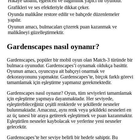
Hikaye tabanlı, eğlenceli ve bağımlılık yapıcı bir oyundur.
Grafikleri ve ses efektleriyle dikkat çeker.
Oyunda malikâne restore edilir ve bahçede düzenlemeler
yapılır.
Oyunun amacı, bulmacaları çözerek puan kazanmak ve
malikâneyi güzelleştirmektir.
Gardenscapes nasıl oynanır?
Gardenscapes, popüler bir mobil oyun olan Match-3 türünde bir
bulmaca oyunudur. Gardenscapes’i oynamak oldukça basittir.
Oyunun amacı, oyuncuya ait bahçeyi onarmak ve
dekorasyonunu yapmaktır. Gardenscapes’te, birçok farklı görevi
tamamlamak için eşleştirme yapmanız gerekmektedir.
Gardenscapes nasıl oynanır? Oyun, tüm seviyeleri tamamlamak
için eşleştirme yapmaya dayanmaktadır. Her seviyede,
eşleştirebileceğiniz çeşitli renklerde ve şekillerde nesneler
bulunmaktadır. Amacınız, aynı renk veya şekildeki nesneleri en
az üç tanesi bir araya getirerek eşleştirmek ve puan kazanmaktır.
Eşleştirilen nesneler kaybolacak ve yerlerine yeni nesneler
gelecektir.
Gardenscapes’te her seviye belirli bir hedefe sahiptir. Bu