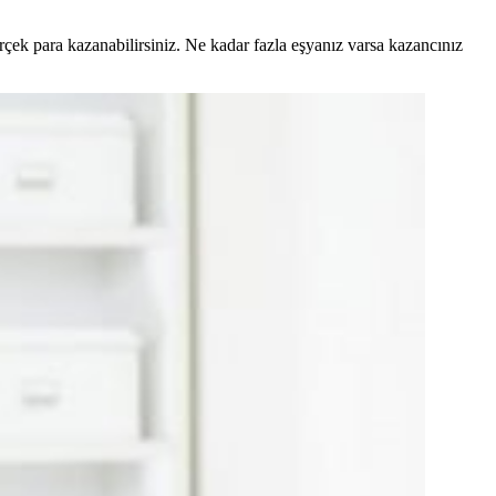
erçek para kazanabilirsiniz. Ne kadar fazla eşyanız varsa kazancınız