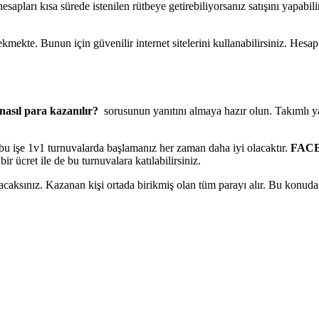
esapları kısa sürede istenilen rütbeye getirebiliyorsanız satışını yap
ekte. Bunun için güvenilir internet sitelerini kullanabilirsiniz. Hesap sat
sıl para kazanılır?
sorusunun yanıtını almaya hazır olun. Takımlı ya 
 bu işe 1v1 turnuvalarda başlamanız her zaman daha iyi olacaktır.
FAC
 ücret ile de bu turnuvalara katılabilirsiniz.
layacaksınız. Kazanan kişi ortada birikmiş olan tüm parayı alır. Bu k