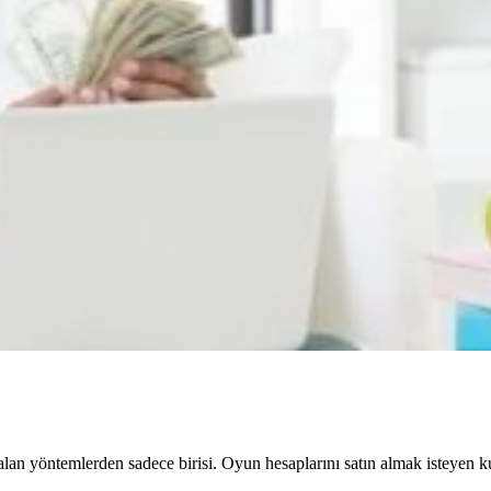
an yöntemlerden sadece birisi. Oyun hesaplarını satın almak isteyen kulla