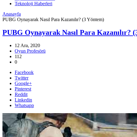
Teknoloji Haberleri
Anasayfa
PUBG Oynayarak Nasıl Para Kazanılır? (3 Yöntem)
PUBG Oynayarak Nasıl Para Kazanılır? (
12 Ara, 2020
Oyun Profesörü
112
0
Facebook
Twitter
Google+
Pinterest
Reddit
Linkedin
Whatsapp