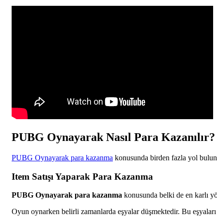
PUBG Oynayarak Nasıl Para Kazanılır? 
PUBG Oynayarak para kazanma
konusunda birden fazla yol bulun
Item Satışı Yaparak Para Kazanma
PUBG Oynayarak para kazanma
konusunda belki de en karlı yö
Oyun oynarken belirli zamanlarda eşyalar düşmektedir. Bu eşyaları i