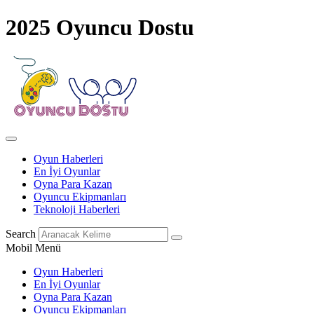
2025 Oyuncu Dostu
Oyun Haberleri
En İyi Oyunlar
Oyna Para Kazan
Oyuncu Ekipmanları
Teknoloji Haberleri
Search
Mobil Menü
Oyun Haberleri
En İyi Oyunlar
Oyna Para Kazan
Oyuncu Ekipmanları