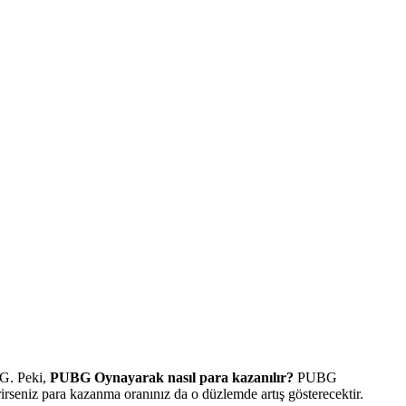
BG. Peki,
PUBG Oynayarak nasıl para kazanılır?
PUBG
seniz para kazanma oranınız da o düzlemde artış gösterecektir.