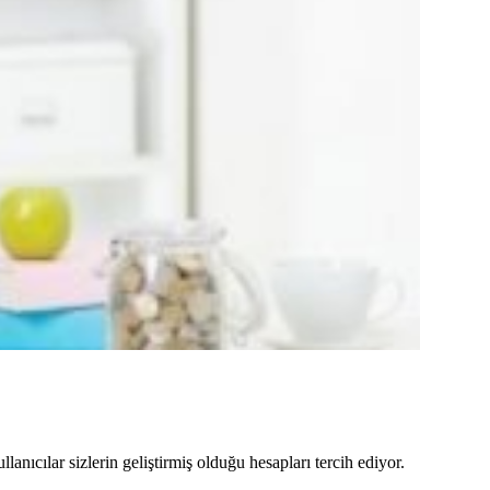
nıcılar sizlerin geliştirmiş olduğu hesapları tercih ediyor.