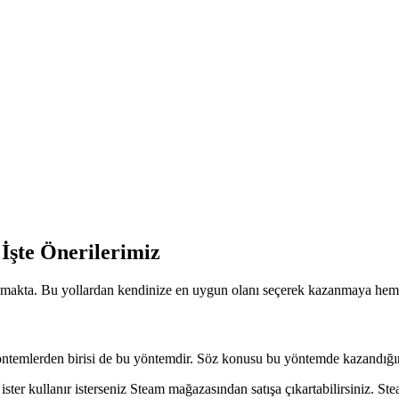
İşte Önerilerimiz
makta. Bu yollardan kendinize en uygun olanı seçerek kazanmaya hemen
ntemlerden birisi de bu yöntemdir. Söz konusu bu yöntemde kazandığını
ster kullanır isterseniz Steam mağazasından satışa çıkartabilirsiniz. St