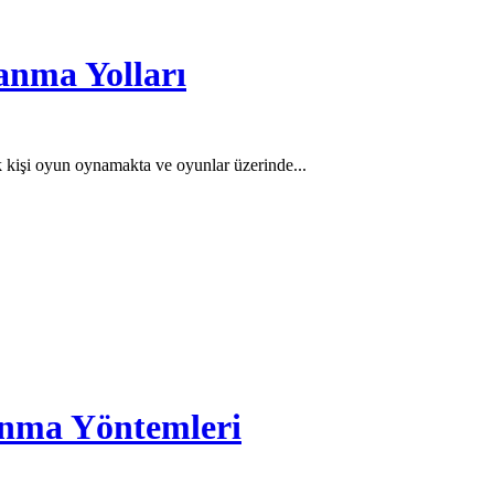
anma Yolları
kişi oyun oynamakta ve oyunlar üzerinde...
nma Yöntemleri