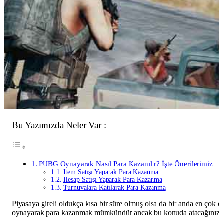
Bu Yazımızda Neler Var :
PUBG Oynayarak Nasıl Para Kazanılır? İşte Önerilerimiz
Item Satışı Yaparak Para Kazanma
Hesap Satışı Yaparak Para Kazanma
Turnuvalara Katılarak Para Kazanma
Piyasaya gireli oldukça kısa bir süre olmuş olsa da bir anda en ç
oynayarak para kazanmak mümkündür ancak bu konuda atacağınız adım