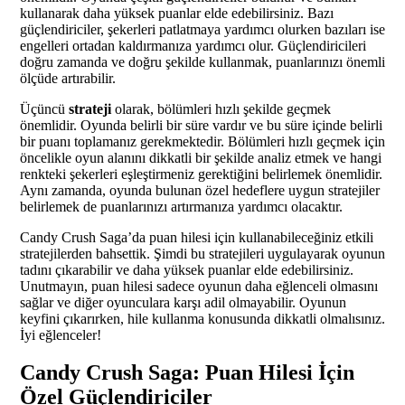
kullanarak daha yüksek puanlar elde edebilirsiniz. Bazı
güçlendiriciler, şekerleri patlatmaya yardımcı olurken bazıları ise
engelleri ortadan kaldırmanıza yardımcı olur. Güçlendiricileri
doğru zamanda ve doğru şekilde kullanmak, puanlarınızı önemli
ölçüde artırabilir.
Üçüncü
strateji
olarak, bölümleri hızlı şekilde geçmek
önemlidir. Oyunda belirli bir süre vardır ve bu süre içinde belirli
bir puanı toplamanız gerekmektedir. Bölümleri hızlı geçmek için
öncelikle oyun alanını dikkatli bir şekilde analiz etmek ve hangi
renkteki şekerleri eşleştirmeniz gerektiğini belirlemek önemlidir.
Aynı zamanda, oyunda bulunan özel hedeflere uygun stratejiler
belirlemek de puanlarınızı artırmanıza yardımcı olacaktır.
Candy Crush Saga’da puan hilesi için kullanabileceğiniz etkili
stratejilerden bahsettik. Şimdi bu stratejileri uygulayarak oyunun
tadını çıkarabilir ve daha yüksek puanlar elde edebilirsiniz.
Unutmayın, puan hilesi sadece oyunun daha eğlenceli olmasını
sağlar ve diğer oyunculara karşı adil olmayabilir. Oyunun
keyfini çıkarırken, hile kullanma konusunda dikkatli olmalısınız.
İyi eğlenceler!
Candy Crush Saga: Puan Hilesi İçin
Özel Güçlendiriciler