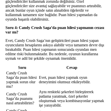
güçlendiriciler kullanmak zorunda değilsiniz. Özel
güçlendiriciler size avantaj sağlayabilir ve puanınızı artırabilir,
ancak bunlar oyun içinde satın alınabilen öğelerdir ve
kullanmak tamamen size bağlıdır. Puan hilesi yapmadan da
oyunda başarılı olabilirsiniz.
Soru 4: Candy Crush Saga’da puan hilesi yapmanın cezası
var mı?
Evet, Candy Crush Saga’nın geliştiricileri puan hilesi yapan
oyuncuların hesaplarını askıya alabilir veya tamamen devre dışı
bırakabilir. Puan hilesi yapmanın sonucunda oyundan men
edilme riski bulunmaktadır. Bu nedenle, oyunun kurallarına
uymak ve adil bir şekilde oynamak önemlidir.
Soru
Cevap
Candy Crush
Saga’da puan hilesi
Evet, puan hilesi yapmak oyun
yapmak sorun olur
deneyimini olumsuz etkileyebilir.
mu?
Aynı renkteki şekerleri birleştirerek
Candy Crush
patlama yaratmak, özel şekerler
Saga’da puanımı
oluşturmak veya kombinasyonlar yapmak
nasıl artırabilirim?
işe yarayabilir.
Candy Crush