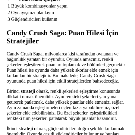
1
Büyük kombinasyonlar yapın
2
Oynayışınızı planlayın
3
Güçlendiricileri kullanın
Candy Crush Saga: Puan Hilesi İçin
Stratejiler
Candy Crush Saga, milyonlarca kişi tarafından oynanan ve
bağımlılık yaratan bir oyundur. Oyunda amacınız, renkli
şekerleri eşleştirerek puanları toplamak ve bölümleri geçmektir.
Puan hilesi ise oyunda daha yüksek skorlar elde etmek için
kullanılan bir stratejidir. Bu makalede, Candy Crush Saga
oyununda puan hilesi için etkili stratejilerden bahsedeceğiz.
Birinci
strateji
olarak, renkli şekerleri eşleştirme konusunda
dikkatli olmak önemlidir. Aynı renkteki şekerleri yan yana
getirerek patlatmak, daha yüksek puanlar elde etmenizi sağlar.
Aynı zamanda eşleştirmeleri üçten fazla yapabilirseniz, özel
şekerler elde edebilirsiniz. Bu özel şekerler, eşleştirildikleri
renkteki tüm şekerleri patlatarak büyük puanlar kazandırır.
İkinci
strateji
olarak, güçlendiricileri doğru şekilde kullanmak
önemlidir. Oyunda çeşitli güçlendiriciler bulunur ve bunları