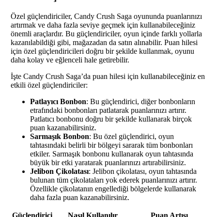
Özel güçlendiriciler, Candy Crush Saga oyununda puanlarınızı
artırmak ve daha fazla seviye geçmek için kullanabileceğiniz
önemli araçlardır. Bu güçlendiriciler, oyun içinde farklı yollarla
kazanılabildiği gibi, mağazadan da satın alınabilir. Puan hilesi
için özel güçlendiricileri doğru bir şekilde kullanmak, oyunu
daha kolay ve eğlenceli hale getirebilir.
İşte Candy Crush Saga’da puan hilesi için kullanabileceğiniz en
etkili özel güçlendiriciler:
Patlayıcı Bonbon
: Bu güçlendirici, diğer bonbonların
etrafındaki bonbonları patlatarak puanlarınızı artırır.
Patlatıcı bonbonu doğru bir şekilde kullanarak birçok
puan kazanabilirsiniz.
Sarmaşık Bonbon
: Bu özel güçlendirici, oyun
tahtasındaki belirli bir bölgeyi sararak tüm bonbonları
etkiler. Sarmaşık bonbonu kullanarak oyun tahtasında
büyük bir etki yaratarak puanlarınızı artırabilirsiniz.
Jelibon Çikolatası
: Jelibon çikolatası, oyun tahtasında
bulunan tüm çikolataları yok ederek puanlarınızı artırır.
Özellikle çikolatanın engellediği bölgelerde kullanarak
daha fazla puan kazanabilirsiniz.
Güçlendirici
Nasıl Kullanılır
Puan Artışı