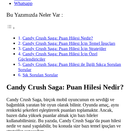
Whatsapp
Bu Yazımızda Neler Var :
Candy Crush Saga: Puan Hilesi Nedir?
Candy Crush Saga: Puan Hilesi İçin Temel İpuçları
Candy Crush Saga: Puan Hilesi İçin Stratejiler
Candy Crush Saga: Puan Hilesi İçin Özel
Güçlendiriciler
Candy Crush Saga: Puan Hilesi ile İlgili Sıkça Sorulan
Sorular
Sık Sorulan Sorular
Candy Crush Saga: Puan Hilesi Nedir?
Candy Crush Saga, birçok mobil oyuncunun en sevdiği ve
bağımlılık yaratan bir oyun olarak bilinir. Oyunda amaç, aynı
renkteki şekerleri eşleştirerek puanları toplamaktır. Ancak,
bazen daha yüksek puanlar almak için bazı hileler
kullanabilirsiniz. Bu yazıda, Candy Crush Saga’da puan hilesi
nedir ve nasıl yapılabilir, bu konuda size bazı temel ipuçları ve