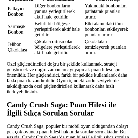
Diğer bonbonların
Yakındaki bonbonları
Patlayıcı
yanına yerleştirilerek
patlatarak puanları
Bonbon
aktif hale getirilir.
artırır.
Belirli bir bölgeye
Etki alanındaki tüm
Sarmaşık
yerleştirilerek aktif hale
bonbonları etkileyerek
Bonbon
getirilir.
puanları artırır.
Çikolata örtüsü olan
Çikolataları
Jelibon
bölgelere yerleştirilerek
temizleyerek puanları
Çikolatası
aktif hale getirilir.
artırır.
Özel güçlendiricileri doğru bir şekilde kullanmak, strateji
geliştirmek ve doğru zamanlamayı yapmak puan hilesi için
önemlidir. Her güçlendirici, farklı bir şekilde kullanılarak daha
fazla puan kazandırabilir. Oyun içindeki zorlu seviyelerde
takıldığınızda özel güçlendiricileri kullanarak daha hızlı
ilerleyebilirsiniz.
Candy Crush Saga: Puan Hilesi ile
İlgili Sıkça Sorulan Sorular
Candy Crush Saga, popüler bir mobil oyun olduğundan dolayı
pek çok oyuncu puan hilesi hakkında sorular sormaktadır. Bu
yazıda, Candy Crush Saga’da puan hilesi ile ilgili sıkça sorulan