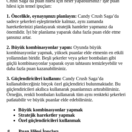
Crush Saga’da puan hilesi için neler yapabilirsiniz? İşte puan
hilesi için temel ipuçları:
1. Öncelikle, oynayışınızı planlayın:
Candy Crush Saga’da
sadece şekerleri eşleştirmekle kalmaz, aynı zamanda
hareketlerinizi planlayarak stratejik hamleler yapmanız da
önemlidir. İyi bir planlama yaparak daha fazla puan elde etme
şansınız artar.
2. Büyük kombinasyonlar yapın:
Oyunda büyük
kombinasyonlar yapmak, yüksek puanlar elde etmenin en etkili
yollarından biridir. Beşli şekerler veya şeker bombaları gibi
güçlü kombinasyonlar yaparak oyun tahtasını temizleyebilir ve
daha fazla puan kazanabilirsiniz.
3. Güçlendiricileri kullanın:
Candy Crush Saga’da
kullanabileceğiniz birçok özel güçlendirici bulunmaktadır. Bu
güçlendiricileri akıllıca kullanarak puanlarınızı artırabilirsiniz.
Örneğin, renkli bombaları kullanarak tüm aynı renkteki şekerleri
patlatabilir ve büyük puanlar elde edebilirsiniz.
Büyük kombinasyonlar yapmak
Stratejik hareketler yapmak
Özel güçlendiricileri kullanmak
#
Puan Hilesi İpuçları