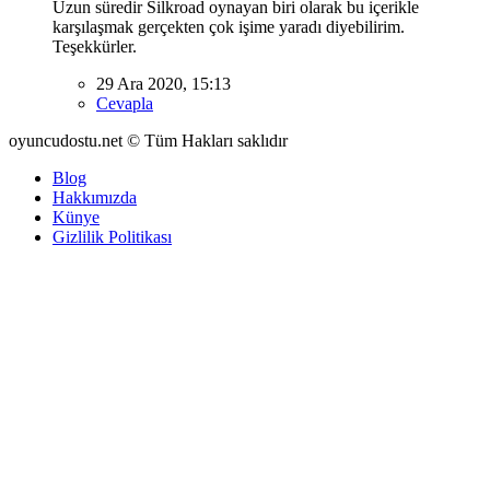
Uzun süredir Silkroad oynayan biri olarak bu içerikle
karşılaşmak gerçekten çok işime yaradı diyebilirim.
Teşekkürler.
29 Ara 2020, 15:13
Cevapla
oyuncudostu.net © Tüm Hakları saklıdır
Blog
Hakkımızda
Künye
Gizlilik Politikası