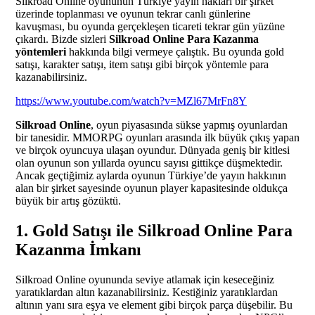
Silkroad Online oyununun Türkiye yayın hakları bir şirket
üzerinde toplanması ve oyunun tekrar canlı günlerine
kavuşması, bu oyunda gerçekleşen ticareti tekrar gün yüzüne
çıkardı. Bizde sizleri
Silkroad Online Para Kazanma
yöntemleri
hakkında bilgi vermeye çalıştık. Bu oyunda gold
satışı, karakter satışı, item satışı gibi birçok yöntemle para
kazanabilirsiniz.
https://www.youtube.com/watch?v=MZl67MrFn8Y
Silkroad Online
, oyun piyasasında sükse yapmış oyunlardan
bir tanesidir. MMORPG oyunları arasında ilk büyük çıkış yapan
ve birçok oyuncuya ulaşan oyundur. Dünyada geniş bir kitlesi
olan oyunun son yıllarda oyuncu sayısı gittikçe düşmektedir.
Ancak geçtiğimiz aylarda oyunun Türkiye’de yayın hakkının
alan bir şirket sayesinde oyunun player kapasitesinde oldukça
büyük bir artış gözüktü.
1. Gold Satışı ile Silkroad Online Para
Kazanma İmkanı
Silkroad Online oyununda seviye atlamak için keseceğiniz
yaratıklardan altın kazanabilirsiniz. Kestiğiniz yaratıklardan
altının yanı sıra eşya ve element gibi birçok parça düşebilir. Bu