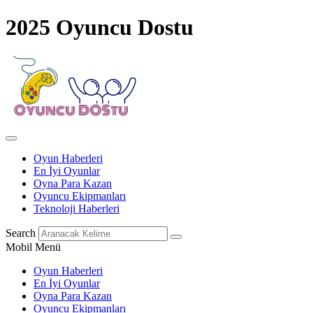
2025 Oyuncu Dostu
Oyun Haberleri
En İyi Oyunlar
Oyna Para Kazan
Oyuncu Ekipmanları
Teknoloji Haberleri
Search
Mobil Menü
Oyun Haberleri
En İyi Oyunlar
Oyna Para Kazan
Oyuncu Ekipmanları