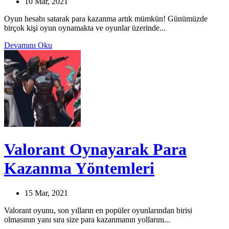
10 Mar, 2021
Oyun hesabı satarak para kazanma artık mümkün! Günümüzde
birçok kişi oyun oynamakta ve oyunlar üzerinde...
Devamını Oku
Valorant Oynayarak Para
Kazanma Yöntemleri
15 Mar, 2021
Valorant oyunu, son yılların en popüler oyunlarından birisi
olmasının yanı sıra size para kazanmanın yollarını...