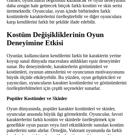
Games, oyuncuların beğenisini kazanacak ve oyun deneyimini
daha zengin hale getirecek birçok farklı kostüm ve skin serisi
üretmektedir. Oyuncular, oyun içinde birbirinden farklı
kostümlerle karakterlerini özelleştirebilir ve diğer oyunculara
karşı kendilerini farklı bir şekilde ifade edebilir.
Kostüm Değişikliklerinin Oyun
Deneyimine Etkisi
Oyunlar, kullanıcıların kendilerini farklı bir karakterin yerine
koyup sanal dünyada maceralara atıldıkları eşsiz deneyimler
sunar. Bu deneyimlerde, karakterlerin görünümleri ve
kostümleri, oyunun atmosferini ve oyuncunun motivasyonunu
büyük ölçüde etkileyebilir. Bu yüzden, oyun geliştiricileri ve
yayıncıları, oyuncuların karakter kostümlerini ve görünümlerini
özelleştirebilmeleri için çeşitli seçenekler sunarlar.
Popüler Kostümler ve Skinler
Oyun dünyasında, popüler karakter kostümleri ve skinler,
oyuncular arasında büyük ilgi görmektedir. Oyuncular, favori
karakterlerini farklı kostüm ve skinlerle özelleştirmek için
genellikle oyun pazarı veya özel etkinliklerde sunulan kostüm
paketlerini satın alırlar. Örneğin, Valorant oyununda da farklı