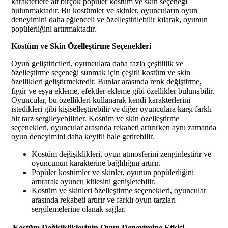
karakterlere ait birçok popüler kostüm ve skin seçeneği
bulunmaktadır. Bu kostümler ve skinler, oyuncuların oyun
deneyimini daha eğlenceli ve özelleştirilebilir kılarak, oyunun
popülerliğini artırmaktadır.
Kostüm ve Skin Özelleştirme Seçenekleri
Oyun geliştiricileri, oyunculara daha fazla çeşitlilik ve
özelleştirme seçeneği sunmak için çeşitli kostüm ve skin
özellikleri geliştirmektedir. Bunlar arasında renk değiştirme,
figür ve eşya ekleme, efektler ekleme gibi özellikler bulunabilir.
Oyuncular, bu özellikleri kullanarak kendi karakterlerini
istedikleri gibi kişiselleştirebilir ve diğer oyunculara karşı farklı
bir tarz sergileyebilirler. Kostüm ve skin özelleştirme
seçenekleri, oyuncular arasında rekabeti artırırken aynı zamanda
oyun deneyimini daha keyifli hale getirebilir.
Kostüm değişiklikleri, oyun atmosferini zenginleştirir ve
oyuncunun karakterine bağlılığını artırır.
Popüler kostümler ve skinler, oyunun popülerliğini
artırarak oyuncu kitlesini genişletebilir.
Kostüm ve skinleri özelleştirme seçenekleri, oyuncular
arasında rekabeti artırır ve farklı oyun tarzları
sergilemelerine olanak sağlar.
Kostüm Değişikliklerinin Oyun Deneyimine Etkisi