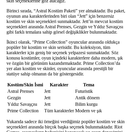
skin seçeneklerine göz atacağız.
Birinci sırada, “Astral Kostüm Paketi” yer almaktadır. Bu paket,
oyunun ana karakterlerinden biri olan “Jett” için benzersiz
kostüm ve skin seçenekleri sunmaktadır. Jett’in mevcut kostüm
seçenekleri arasında Astral Prenses, Gezgin ve Yıldız Savaşçısı
gibi farklı temalara sahip görsel değişiklikler bulunmaktadır.
İkinci olarak, “Prime Collection” oyuncular arasında oldukça
popüler bir kostüm ve skin serisidir. Bu koleksiyon, tüm
karakterler için geniş bir seçenek yelpazesi sunmaktadır. Söz
konusu kostümler, oyun içindeki karakterlere daha modern, şık
ve özgün bir görünüm kazandırmaktadır. Prime Collection’da
yer alan kostüm ve skinler, oyuncular arasında prestijli bir
statüye sahip olmanın da bir göstergesidir.
Kostüm/Skin İsmi
Karakter
Tema
Astral Prenses
Jett
Futuristik
Gezgin
Jett
Antik dönem
Yıldız Savaşçısı
Jett
Bilim kurgu
Prime Collection
Tüm karakterler
Modern ve şık
Yukarıda sadece iki örneğini verdiğimiz popüler kostüm ve skin
seçenekleri arasında birçok başka seçenek bulunmaktadır. Riot