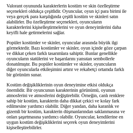
Valorant oyununda karakterlerin kostüm ve skin özelleştirme
seçenekleri oldukça çeşitlidir. Oyuncular, oyun içi para birimi ile
veya gerçek para karşılığında çeşitli kostüm ve skinleri satın
alabilirler. Bu özelleştirme seçenekleri, oyuncuların
karakterlerini kişiselleştirmelerini ve oyun deneyimlerini daha
keyifli hale getirmelerini sağlar.
Popüler kostümler ve skinler, oyuncular arasında büyük ilgi
görmektedir. Bazı kostümler ve skinler, oyun içinde göze çarpan
ve dikkat çeken farklı tasarımlara sahiptir. Bunlar genellikle
oyuncuların statülerini ve başarılarını yansıtan sembollerle
donatılmıştır. Bu popüler kostümler ve skinler, oyuncuların
diğer oyuncularla etkileşimini artırır ve rekabetçi ortamda farklı
bir görünüm sunar.
Kostüm değişikliklerinin oyun deneyimine etkisi oldukça
önemlidir. Bir oyuncunun karakterinin görünümü, oyunun
atmosferini ve atmosferini değiştirebilir. Örneğin, canlı renklere
sahip bir kostüm, karakterin daha dikkat çekici ve kolay fark
edilmesine yardımcı olabilir. Diğer yandan, daha karanlık ve
gizemli bir kostüm, karakterin düşmanlarından saklanmasına ve
onları şaşırtmasına yardımcı olabilir. Oyuncular, kendilerine en
uygun kostüm değişikliklerini seçerek oyun deneyimlerini
kişiselleştirebilirler.