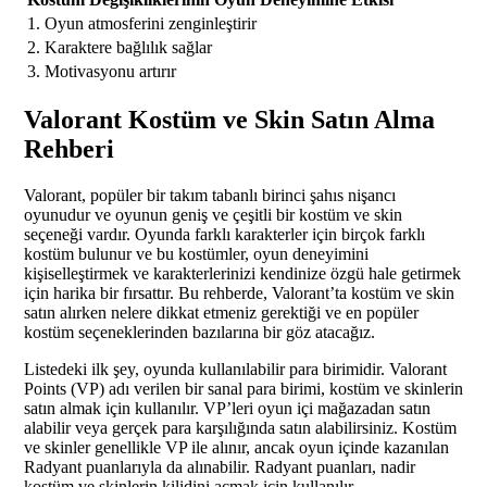
1. Oyun atmosferini zenginleştirir
2. Karaktere bağlılık sağlar
3. Motivasyonu artırır
Valorant Kostüm ve Skin Satın Alma
Rehberi
Valorant, popüler bir takım tabanlı birinci şahıs nişancı
oyunudur ve oyunun geniş ve çeşitli bir kostüm ve skin
seçeneği vardır. Oyunda farklı karakterler için birçok farklı
kostüm bulunur ve bu kostümler, oyun deneyimini
kişiselleştirmek ve karakterlerinizi kendinize özgü hale getirmek
için harika bir fırsattır. Bu rehberde, Valorant’ta kostüm ve skin
satın alırken nelere dikkat etmeniz gerektiği ve en popüler
kostüm seçeneklerinden bazılarına bir göz atacağız.
Listedeki ilk şey, oyunda kullanılabilir para birimidir. Valorant
Points (VP) adı verilen bir sanal para birimi, kostüm ve skinlerin
satın almak için kullanılır. VP’leri oyun içi mağazadan satın
alabilir veya gerçek para karşılığında satın alabilirsiniz. Kostüm
ve skinler genellikle VP ile alınır, ancak oyun içinde kazanılan
Radyant puanlarıyla da alınabilir. Radyant puanları, nadir
kostüm ve skinlerin kilidini açmak için kullanılır.