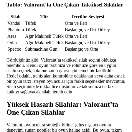
Tablo: Valorant’ta Öne Çıkan Taktiksel Silahlar
Silah
Tür
Tecrübe Seviyesi
Vandal
Tüfek
Orta ve İleri
Phantom
Tüfek
Başlangıç ve Üst Düzey
Ares
Ağır Makineli Tüfek
Orta ve İleri
Odin
Ağır Makineli Tüfek
Başlangıç ve Üst Düzey
Spectre
Submachine Gun
Başlangıç ve Orta
Gördüğünüz gibi, Valorant’ta taktiksel silah seçimi oldukça
önemlidir. Kendi oyun tarzınıza ve rolünüze göre en uygun
silahı seçmek, takımınızın başarısı için temel bir faktördür.
Hedef odaklı, geniş alan kontrolüne odaklanan veya daha esnek
bir oyun tarzı isteyen oyuncular için farklı seçenekler mevcuttur.
Silah seçiminizde dikkatlice düşünün ve takımınıza en fazla
katkıyı sağlayacak silahı tercih edin.
Yüksek Hasarlı Silahlar: Valorant’ta
Öne Çıkan Silahlar
Valorant, oyunculara stratejik birinci şahıs nişancı oyunu
deneyimi sunan popüler bir oyun haline geldi. Bu oyun, takım