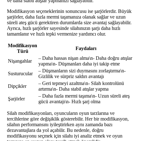
ve daha stabil atışlar yapmanızı sağlayabilir.
Modifikasyon seçeneklerinin sonuncusu ise şarjörlerdir. Büyük
şarjörler, daha fazla mermi taşımanıza olanak sağlar ve uzun
süreli ateş gücü gerektiren durumlarda size avantaj sağlayabilir.
Ayrıca, hızlı şarjörler sayesinde silahınızın şarjı daha hızlı
tamamlanır ve hızlı tepki vermenize yardımcı olur.
Modifikasyon
Faydaları
Türü
– Daha hassas nişan alma\n- Daha doğru atışlar
Nişangahlar
yapma\n- Düşmanları daha iyi takip etme
– Düşmanların sizi duymasını zorlaştırma\n-
Susturucular
Gizlilik ve sürpriz saldırı avantajı
– Geri tepmeyi azaltma\n- Silah kontrolünü
Dipçikler
artırma\n- Daha stabil atışlar yapma
– Daha fazla mermi taşıma\n- Uzun süreli ateş
Şarjörler
gücü avantajı\n- Hızlı şarj olma
Silah modifikasyonları, oyuncuların oyun tarzlarına ve
tercihlerine göre değişiklik gösterebilir. Her bir modifikasyon,
silahın performansını iyileştirirken aynı zamanda bazı
dezavantajlara da yol açabilir. Bu nedenle, doğru
modifikasyonu seçmek için silahı iyi analiz etmek ve oyun