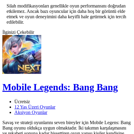
Silah modifikasyonları genellikle oyun performansını doğrudan
etkilemez. Ancak bazı oyuncular için daha hoş bir görüntü elde
etmek ve oyun deneyimini daha keyifli hale getirmek için tercih
edilebilir.
İlginizi Çekebilir
Mobile Legends: Bang Bang
Ücretsiz
12 Yaş Üzeri Oyunlar
Aksiyon Oyunlar
Savaş ve strateji oyunlarını seven bireyler için Mobile Legens: Bang
Bang oyunu oldukça uygun olmaktadır. İki takımın karşılaşmasını
ve rekabeti sonuna kadar hissettiren oyun yapısı kişiler kendisine