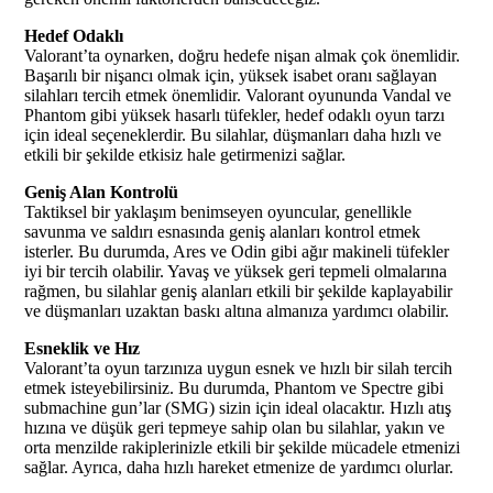
Hedef Odaklı
Valorant’ta oynarken, doğru hedefe nişan almak çok önemlidir.
Başarılı bir nişancı olmak için, yüksek isabet oranı sağlayan
silahları tercih etmek önemlidir. Valorant oyununda Vandal ve
Phantom gibi yüksek hasarlı tüfekler, hedef odaklı oyun tarzı
için ideal seçeneklerdir. Bu silahlar, düşmanları daha hızlı ve
etkili bir şekilde etkisiz hale getirmenizi sağlar.
Geniş Alan Kontrolü
Taktiksel bir yaklaşım benimseyen oyuncular, genellikle
savunma ve saldırı esnasında geniş alanları kontrol etmek
isterler. Bu durumda, Ares ve Odin gibi ağır makineli tüfekler
iyi bir tercih olabilir. Yavaş ve yüksek geri tepmeli olmalarına
rağmen, bu silahlar geniş alanları etkili bir şekilde kaplayabilir
ve düşmanları uzaktan baskı altına almanıza yardımcı olabilir.
Esneklik ve Hız
Valorant’ta oyun tarzınıza uygun esnek ve hızlı bir silah tercih
etmek isteyebilirsiniz. Bu durumda, Phantom ve Spectre gibi
submachine gun’lar (SMG) sizin için ideal olacaktır. Hızlı atış
hızına ve düşük geri tepmeye sahip olan bu silahlar, yakın ve
orta menzilde rakiplerinizle etkili bir şekilde mücadele etmenizi
sağlar. Ayrıca, daha hızlı hareket etmenize de yardımcı olurlar.