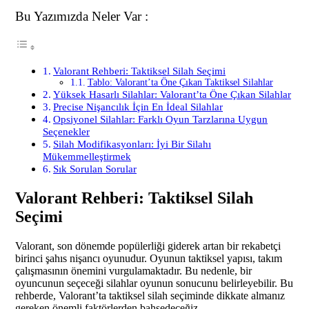
Bu Yazımızda Neler Var :
Valorant Rehberi: Taktiksel Silah Seçimi
Tablo: Valorant’ta Öne Çıkan Taktiksel Silahlar
Yüksek Hasarlı Silahlar: Valorant’ta Öne Çıkan Silahlar
Precise Nişancılık İçin En İdeal Silahlar
Opsiyonel Silahlar: Farklı Oyun Tarzlarına Uygun
Seçenekler
Silah Modifikasyonları: İyi Bir Silahı
Mükemmelleştirmek
Sık Sorulan Sorular
Valorant Rehberi: Taktiksel Silah
Seçimi
Valorant, son dönemde popülerliği giderek artan bir rekabetçi
birinci şahıs nişancı oyunudur. Oyunun taktiksel yapısı, takım
çalışmasının önemini vurgulamaktadır. Bu nedenle, bir
oyuncunun seçeceği silahlar oyunun sonucunu belirleyebilir. Bu
rehberde, Valorant’ta taktiksel silah seçiminde dikkate almanız
gereken önemli faktörlerden bahsedeceğiz.