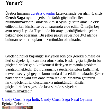
Yarar?
Üretici firmanın
ücretsiz oyunlar
kategorisinde yer alan
Candy
Crush Saga
oyunu içerisinde farklı güçlendiriciler
bulundurmaktadır. Bunların kimisi oyun içi satın alma ile elde
edilebilirken kimisi ise oyun sırasında elde edilir. Örneğin beş
aynı rengi L ya da T şeklinde bir araya getirdiğinizde ‘şeker
paketi’ elde edersiniz. Bu şeker paketi sayesinde 3×3 alanda
bulunan renkleri toplamanız mümkün olmaktadır.
Güçlendiriciler başlangıç seviyeleri için çok gerekli olmasa da
ileri seviyeler için can alıcı olmaktadır. Başlangıçta kişilerin bu
güçlendiricileri çabuk tüketmesi ilerleyen zamanda problem
yaratabilmektedir. Doğru zamanda güçlendiricileri kullanmak
mevcut seviyeyi geçme konusunda daha etkili olmaktadır. Şeker
paketlerinin yanı sıra daha fazla renkleri bir araya getirerek
farklı güçlendirici oluşturmakta mümkündür. Kişiler
güçlendiriciler sayesinde kısa sürede seviyeleri
tamamlamaktadır.
Candy Crush Saga İndir
,
Candy Crush Saga Nasıl Oynanır
İlginizi Çekebilir