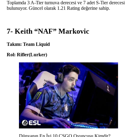
Toplamda 3 A-Tier turnuva derecesi ve 7 adet S-Tier derecesi
bulunuyor. Güncel olarak 1.21 Rating değerine sahip.
7- Keith “NAF” Markovic
Takım: Team Liquid
Rol: Rifler(Lurker)
Dünyanın En İyi 10 CSGO Oyuncusu Kimdir?