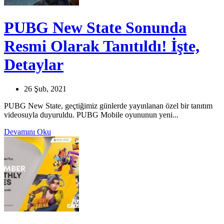
PUBG New State Sonunda
Resmi Olarak Tanıtıldı! İşte,
Detaylar
26 Şub, 2021
PUBG New State, geçtiğimiz günlerde yayınlanan özel bir tanıtım
videosuyla duyuruldu. PUBG Mobile oyununun yeni...
Devamını Oku