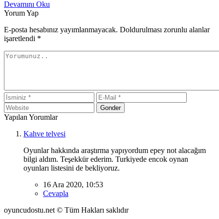
Devamını Oku
Yorum Yap
E-posta hesabınız yayımlanmayacak. Doldurulması zorunlu alanlar
işaretlendi
*
Gonder
Yapılan Yorumlar
Kahve telvesi
Oyunlar hakkında araştırma yapıyordum epey not alacağım
bilgi aldım. Teşekkür ederim. Turkiyede encok oynan
oyunları listesini de bekliyoruz.
16 Ara 2020, 10:53
Cevapla
oyuncudostu.net © Tüm Hakları saklıdır