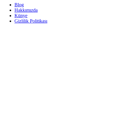
Blog
Hakkımızda
Künye
Gizlilik Politikası