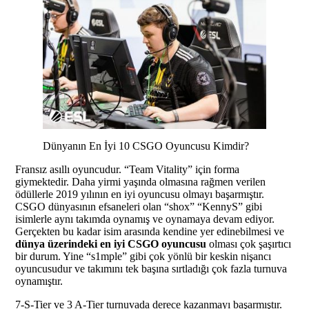
Dünyanın En İyi 10 CSGO Oyuncusu Kimdir?
Fransız asıllı oyuncudur. “Team Vitality” için forma
giymektedir. Daha yirmi yaşında olmasına rağmen verilen
ödüllerle 2019 yılının en iyi oyuncusu olmayı başarmıştır.
CSGO dünyasının efsaneleri olan “shox” “KennyS” gibi
isimlerle aynı takımda oynamış ve oynamaya devam ediyor.
Gerçekten bu kadar isim arasında kendine yer edinebilmesi ve
dünya üzerindeki en iyi CSGO oyuncusu
olması çok şaşırtıcı
bir durum. Yine “s1mple” gibi çok yönlü bir keskin nişancı
oyuncusudur ve takımını tek başına sırtladığı çok fazla turnuva
oynamıştır.
7-S-Tier ve 3 A-Tier turnuvada derece kazanmayı başarmıştır.