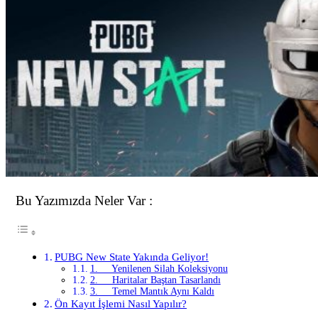
Bu Yazımızda Neler Var :
PUBG New State Yakında Geliyor!
1. Yenilenen Silah Koleksiyonu
2. Haritalar Baştan Tasarlandı
3. Temel Mantık Aynı Kaldı
Ön Kayıt İşlemi Nasıl Yapılır?