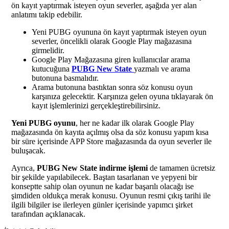
ön kayıt yaptırmak isteyen oyun severler, aşağıda yer alan
anlatımı takip edebilir.
Yeni PUBG oyununa ön kayıt yaptırmak isteyen oyun
severler, öncelikli olarak Google Play mağazasına
girmelidir.
Google Play Mağazasına giren kullanıcılar arama
kutucuğuna
PUBG New State
yazmalı ve arama
butonuna basmalıdır.
Arama butonuna bastıktan sonra söz konusu oyun
karşınıza gelecektir. Karşınıza gelen oyuna tıklayarak ön
kayıt işlemlerinizi gerçekleştirebilirsiniz.
Yeni PUBG oyunu
, her ne kadar ilk olarak Google Play
mağazasında ön kayıta açılmış olsa da söz konusu yapım kısa
bir süre içerisinde APP Store mağazasında da oyun severler ile
buluşacak.
Ayrıca,
PUBG New State indirme işlemi
de tamamen ücretsiz
bir şekilde yapılabilecek. Baştan tasarlanan ve yepyeni bir
konseptte sahip olan oyunun ne kadar başarılı olacağı ise
şimdiden oldukça merak konusu. Oyunun resmi çıkış tarihi ile
ilgili bilgiler ise ilerleyen günler içerisinde yapımcı şirket
tarafından açıklanacak.